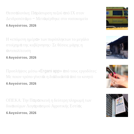
Θεσσαλονίκη: Παράσυρση πεζού από ΙΧ στον
Δενδροπόταμο – Μεταφέρθηκε στο νοσοκομείο
6 Αυγούστου, 2026
Η «επόμενη ημέρα» των πυρόπληκτων το μεγάλο
στοίχημα της κυβέρνησης- Σε θέσεις μάχης η
αντιπολίτευση
6 Αυγούστου, 2026
Προσλήψεις μέσω «Ergani app» από τους εργοδότες:
Με ποιον τρόπο γίνεται η διαδικασία από το κινητό
6 Αυγούστου, 2026
ΟΠΕΚΑ: Την Παρασκευή η δεύτερη πληρωμή των
δικαιούχων Λογαριασμού Αγροτικής Εστίας
6 Αυγούστου, 2026