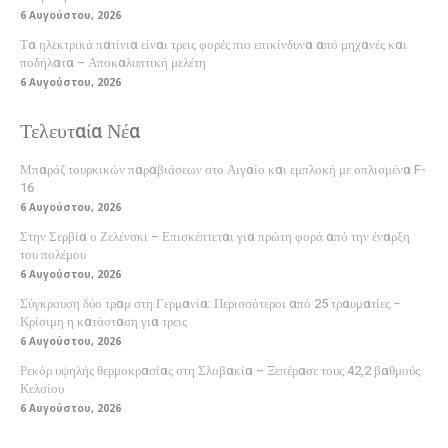
6 Αυγούστου, 2026
Τα ηλεκτρικά πατίνια είναι τρεις φορές πιο επικίνδυνα από μηχανές και
ποδήλατα – Αποκαλυπτική μελέτη
6 Αυγούστου, 2026
Τελευταία Νέα
Μπαράζ τουρκικών παραβιάσεων στο Αιγαίο και εμπλοκή με οπλισμένα F-
16
6 Αυγούστου, 2026
Στην Σερβία ο Ζελένσκι – Επισκέπτεται για πρώτη φορά από την έναρξη
του πολέμου
6 Αυγούστου, 2026
Σύγκρουση δύο τραμ στη Γερμανία: Περισσότεροι από 25 τραυματίες –
Κρίσιμη η κατάσταση για τρεις
6 Αυγούστου, 2026
Ρεκόρ υψηλής θερμοκρασίας στη Σλοβακία – Ξεπέρασε τους 42,2 βαθμούς
Κελσίου
6 Αυγούστου, 2026