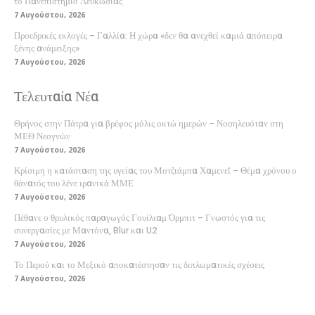
το Πανεπιστήμιο Λευκωσίας
7 Αυγούστου, 2026
Προεδρικές εκλογές – Γαλλία: Η χώρα «δεν θα ανεχθεί καμιά απόπειρα
ξένης ανάμειξης»
7 Αυγούστου, 2026
Τελευταία Νέα
Θρήνος στην Πάτρα για βρέφος μόλις οκτώ ημερών – Νοσηλευόταν στη
ΜΕΘ Νεογνών
7 Αυγούστου, 2026
Κρίσιμη η κατάσταση της υγείας του Μοτζτάμπα Χαμενεΐ – Θέμα χρόνου ο
θάνατός του λένε ιρανικά ΜΜΕ
7 Αυγούστου, 2026
Πέθανε ο θρυλικός παραγωγός Γουίλιαμ Όρμπιτ – Γνωστός για τις
συνεργασίες με Μαντόνα, Blur και U2
7 Αυγούστου, 2026
Το Περού και το Μεξικό αποκατέστησαν τις διπλωματικές σχέσεις
7 Αυγούστου, 2026