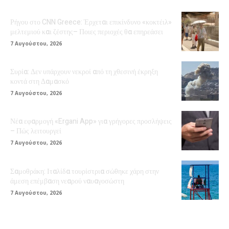
Ρήγου στο CNN Greece: Έρχεται επικίνδυνο «κοκτέιλ»
μελτεμιού και ζέστης– Ποιες περιοχές θα επηρεάσει
7 Αυγούστου, 2026
Συρία: Δεν υπάρχουν νεκροί από τη χθεσινή έκρηξη
κοντά στη Δαμασκό
7 Αυγούστου, 2026
Νέα εφαρμογή «Ergani App» για γρήγορες προσλήψεις
– Πώς λειτουργεί
7 Αυγούστου, 2026
Σαμοθράκη: Ιταλίδα τουρίστρια σώθηκε χάρη στην
άμεση επέμβαση νεαρού ναυαγοσώστη
7 Αυγούστου, 2026