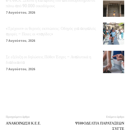
e-ΕΦΚΑ: Ξεκινά η καταβολή του αδειοδωροσήμου σε
πάνω από 90.000 οικοδόμους
7 Αυγούστου, 2026
«Τρέχουν» οι θερινές εκπτώσεις: Οδηγός για ασφαλείς
αγορές – Ποιες οι «παγίδες»
7 Αυγούστου, 2026
Σε εξέλιξη οι δηλώσεις Πόθεν Έσχες – Αναλυτικά η
διαδικασία
7 Αυγούστου, 2026
Προηγούμενο άρθρο
Επόμενο άρθρο
ΑΝΑΚΟΙΝΩΣΗ Κ.Ε.Ε.
ΨΗΦΟΔΕΛΤΙΑ ΠΑΡΑΤΑΞΕΩΝ
ΣΥΓΤΕ