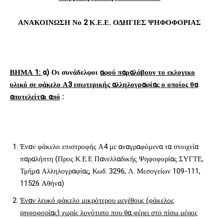
ΑΝΑΚΟΙΝΩΣΗ Νο 2 Κ.Ε.Ε.
ΟΔΗΓΙΕΣ ΨΗΦΟΦΟΡΙΑΣ
ΒΗΜΑ 1:
α)
Οι συνάδελφοι
αφού παραλάβουν το εκλογικο
υλικό σε φάκελο Α3 εσωτερικής αλληλογραφίας ο οποίος θα
αποτελείται από
:
Έναν φάκελο επιστροφής Α4 με αναγραφόμενα τα στοιχεία
παραλήπτη (Προς Κ.Ε.Ε Πανελλαδικής Ψηφοφορίας ΣΥΓΤΕ,
Τμήμα Αλληλογραφίας, Κωδ: 3296, Λ. Μεσογείων 109-111,
11526 Αθήνα)
Έναν λευκό φάκελο μικρότερου μεγέθους (φάκελος
ψηφοφορίας) χωρίς λογότυπο που θα φέρει στο πίσω μέρος