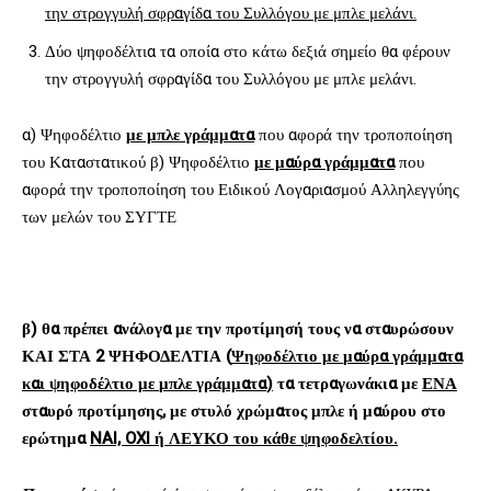
την στρογγυλή σφραγίδα του Συλλόγου με μπλε μελάνι.
Δύο ψηφοδέλτια τα οποία στο κάτω δεξιά σημείο θα φέρουν
την στρογγυλή σφραγίδα του Συλλόγου με μπλε μελάνι.
α) Ψηφοδέλτιο
με μπλε γράμματα
που αφορά την τροποποίηση
του Καταστατικού β) Ψηφοδέλτιο
με μαύρα γράμματα
που
αφορά την τροποποίηση του Ειδικού Λογαριασμού Αλληλεγγύης
των μελών του ΣΥΓΤΕ
β)
θα πρέπει ανάλογα με την προτίμησή τους να σταυρώσουν
ΚΑΙ ΣΤΑ 2 ΨΗΦΟΔΕΛΤΙΑ
(
Ψηφοδέλτιο με
μαύρα γράμματα
και ψηφοδέλτιο με
μπλε γράμματα
)
τα τετραγωνάκια με
ΕΝΑ
σταυρό προτίμησης,
με στυλό χρώματος μπλε ή μαύρου στο
ερώτημα
NAI,
OXI
ή ΛΕΥΚΟ του κάθε ψηφοδελτίου.