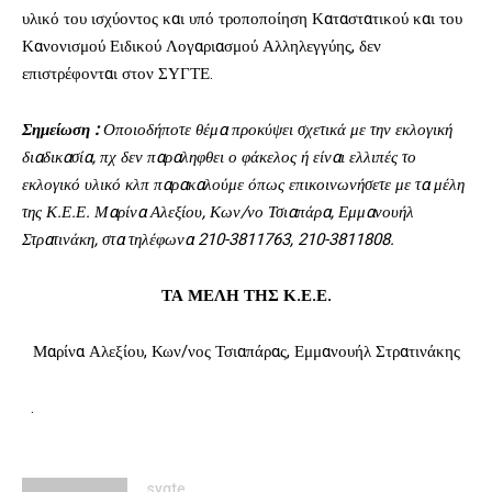
υλικό του ισχύοντος και υπό τροποποίηση Καταστατικού και του
Κανονισμού Ειδικού Λογαριασμού Αλληλεγγύης, δεν
επιστρέφονται στον ΣΥΓΤΕ.
Σημείωση :
Οποιοδήποτε θέμα προκύψει σχετικά με την εκλογική
διαδικασία, πχ δεν παραληφθει ο φάκελος ή είναι ελλιπές το
εκλογικό υλικό κλπ παρακαλούμε όπως επικοινωνήσετε με τα μέλη
της Κ.Ε.Ε. Μαρίνα Αλεξίου, Κων/νο Τσιαπάρα, Εμμανουήλ
Στρατινάκη, στα τηλέφωνα 210-3811763, 210-3811808.
ΤΑ ΜΕΛΗ ΤΗΣ Κ.Ε.Ε.
Μαρίνα Αλεξίου, Κων/νος Τσιαπάρας, Εμμανουήλ Στρατινάκης
.
sygte