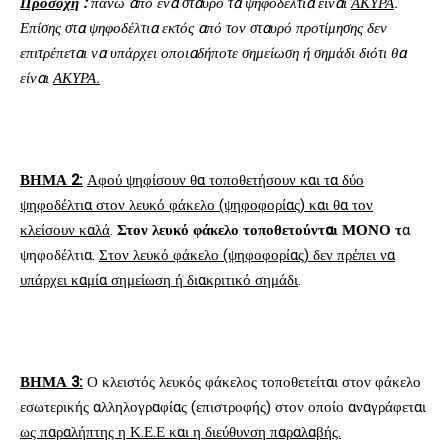
Προσοχή
:
πάνω από ένα σταυρό τα ψηφοδέλτια είναι
ΑΚΥΡΑ
.
Επίσης στα ψηφοδέλτια εκτός από τον σταυρό προτίμησης δεν
επιτρέπεται να υπάρχει οποιαδήποτε σημείωση ή σημάδι διότι θα
είναι
ΑΚΥΡΑ.
ΒΗΜΑ 2:
Αφού ψηφίσουν θα τοποθετήσουν και τα δύο
ψηφοδέλτια στον λευκό φάκελο (ψηφοφορίας) και θα τον
κλείσουν καλά
.
Στον λευκό φάκελο τοποθετούνται ΜΟΝΟ τ
α
ψηφοδέλτια.
Στον λευκό φάκελο (ψηφοφορίας) δεν πρέπει να
υπάρχει καμία σημείωση ή διακριτικό σημάδι
.
ΒΗΜΑ 3:
Ο κλειστός λευκός φάκελος τοποθετείται στον φάκελο
εσωτερικής αλληλογραφίας (επιστροφής) στον οποίο αναγράφεται
ως παραλήπτης η Κ.Ε.Ε και η διεύθυνση παραλαβής.