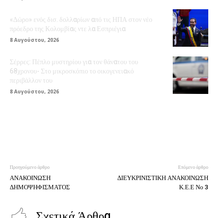
«Δώρο» ενός δισ. δολλαρίων από τις ΗΠΑ στον νέο
πρόεδρο της Κολομβίας ντε λα Εσπριέγια
8 Αυγούστου, 2026
Σέρρες: Πέπλο μυστηρίου για τον θάνατου του
68χρονου- Στο μικροσκόπιο το οικογενειακό
περιβάλλον του
8 Αυγούστου, 2026
Προηγούμενο άρθρο
Επόμενο άρθρο
ΑΝΑΚΟΙΝΩΣΗ
ΔΙΕΥΚΡΙΝΙΣΤΙΚΗ ΑΝΑΚΟΙΝΩΣΗ
ΔΗΜΟΨΗΦΙΣΜΑΤΟΣ
Κ.Ε.Ε Νο 3
Σχετικά Άρθρα