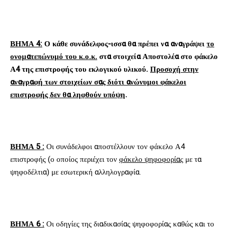
ΒΗΜΑ 4:
Ο κάθε συνάδελφος-ισσα θα πρέπει να αναγράψει
το
ονοματεπώνυμό του κ.ο.κ.
στα στοιχεία Αποστολέα στο φάκελο
Α4 της επιστροφής του εκλογικού υλικού.
Προσοχή στην
αναγραφή των στοιχείων σας διότι ανώνυμοι φάκελοι
επιστροφής δεν θα ληφθούν υπόψη
.
ΒΗΜΑ 5 :
Οι συνάδελφοι αποστέλλουν τον φάκελο Α4
επιστροφής (ο οποίος περιέχει τον
φάκελο ψηφοφορίας
με τα
ψηφοδέλτια) με εσωτερική αλληλογραφία.
ΒΗΜΑ 6 :
Οι οδηγίες της διαδικασίας ψηφοφορίας καθώς και το