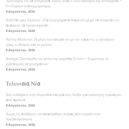
Αμπελάρδο ντε λα Εσπριέγια: Ποιος είναι ο νέος πρόεδρος της Κολομβίας –
Ο «Τίγρης» εκατομμυριούχος
8 Αυγούστου, 2026
ΠΑΣΟΚ προς Σκέρτσο: «Τα επιχειρήματα διαρκούν μέχρι τα επόμενα που
αναιρούν τα προηγούμενα»
8 Αυγούστου, 2026
Χάντερ Μπάιντεν: Η μάχη του πατέρα του με τον καρκίνο, η προεδρική
χάρη, ο εθισμός και το μέλλον
8 Αυγούστου, 2026
Φάληρο: Συνελήφθη νέο μέλος της «ομάδας Έντικ» – Συμμετείχε σε
εκβιασμούς επιχειρηματιών
8 Αυγούστου, 2026
Τελευταία Νέα
Δύο συλλήψεις στην Κορινθία και μία στη Λέσβο για πρόκληση πυρκαγιών
από αμέλεια
8 Αυγούστου, 2026
Χωρίς τις αισθήσεις του ανασύρθηκε άνδρας από πηγάδι στην
Αλεξανδρούπολη
8 Αυγούστου, 2026