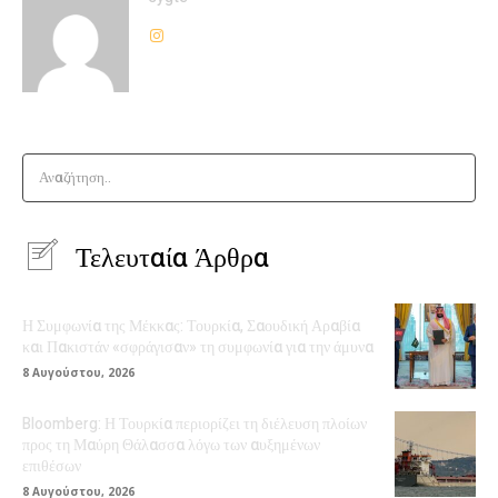
Αναζήτηση..
Τελευταία Άρθρα
Η Συμφωνία της Μέκκας: Τουρκία, Σαουδική Αραβία
και Πακιστάν «σφράγισαν» τη συμφωνία για την άμυνα
8 Αυγούστου, 2026
Bloomberg: Η Τουρκία περιορίζει τη διέλευση πλοίων
προς τη Μαύρη Θάλασσα λόγω των αυξημένων
επιθέσων
8 Αυγούστου, 2026