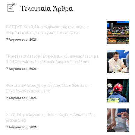
Τελευταία Άρθρα
ΕΛΣΤΑΤ: Στο 3,4% ο πληθωρισμός τον Ιούλιο –
Επιμένει η πίεση σε στέγαση και ενέργεια
7 Αυγούστου, 2026
Περιφέρεια Αττικής: Στήριξη μικρών επιχειρήσεων με
1.044 επενδυτικά σχέδια για ψηφιακή μετάβαση
7 Αυγούστου, 2026
Φωτιά στην περιοχή της Θέρμης Θεσσαλονίκης –
Σηκώθηκαν εναέρια μέσα
7 Αυγούστου, 2026
Σε εξέλιξη οι δηλώσεις Πόθεν Έσχες – Αναλυτικά η
διαδικασία
7 Αυγούστου, 2026