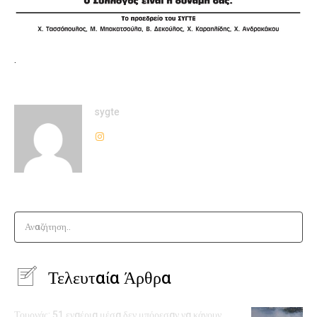
.
sygte
Αναζήτηση..
Τελευταία Άρθρα
Τουρνάς: 51 εναέρια μέσα δεν μπόρεσαν να κάνουν