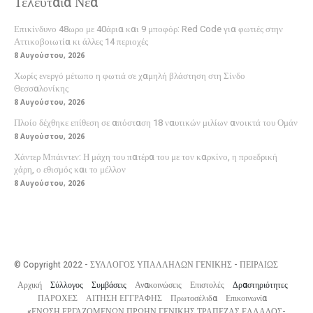
Τελευταία Νέα
Επικίνδυνο 48ωρο με 40άρια και 9 μποφόρ: Red Code για φωτιές στην
Αττικοβοιωτία κι άλλες 14 περιοχές
8 Αυγούστου, 2026
Χωρίς ενεργό μέτωπο η φωτιά σε χαμηλή βλάστηση στη Σίνδο
Θεσσαλονίκης
8 Αυγούστου, 2026
Πλοίο δέχθηκε επίθεση σε απόσταση 18 ναυτικών μιλίων ανοικτά του Ομάν
8 Αυγούστου, 2026
Χάντερ Μπάιντεν: Η μάχη του πατέρα του με τον καρκίνο, η προεδρική
χάρη, ο εθισμός και το μέλλον
8 Αυγούστου, 2026
© Copyright 2022 - ΣΥΛΛΟΓΟΣ ΥΠΑΛΛΗΛΩΝ ΓΕΝΙΚΗΣ - ΠΕΙΡΑΙΩΣ
Αρχική
Σύλλογος
Συμβάσεις
Ανακοινώσεις
Επιστολές
Δραστηριότητες
ΠΑΡΟΧΕΣ
ΑΙΤΗΣΗ ΕΓΓΡΑΦΗΣ
Πρωτοσέλιδα
Επικοινωνία
«ΕΝΩΣΗ ΕΡΓΑΖΟΜΕΝΩΝ ΠΡΩΗΝ ΓΕΝΙΚΗΣ ΤΡΑΠΕΖΑΣ ΕΛΛΑΔΟΣ-