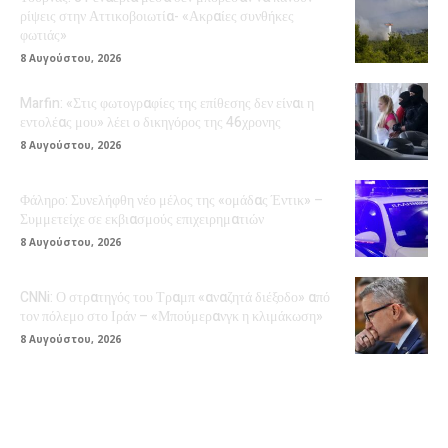
ρίψεις στην Αττικοβοιωτία- «Ακραίες συνθήκες
φωτιάς»
8 Αυγούστου, 2026
Marfin: «Στις φωτογραφίες της επίθεσης δεν είναι η
εντολέας μου» λέει ο δικηγόρος της 46χρονης
8 Αυγούστου, 2026
Φάληρο: Συνελήφθη νέο μέλος της «ομάδας Έντικ» –
Συμμετείχε σε εκβιασμούς επιχειρηματιών
8 Αυγούστου, 2026
CNNi: Ο στρατηγός του Τραμπ «αναζητά διέξοδο» από
τον πόλεμο στο Ιράν – «Μπούμερανγκ η κλιμάκωση»
8 Αυγούστου, 2026