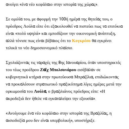
ανοίγει «ένα νέο κεφάλαιο στην ιστορία της χώρας».
Σε ομιλία του, με αφορμή την 100ή ημέρα της θητείας του, ο
πρόεδρος Λούλα είπε ότι εξακολουθεί να πιστεύει πως τα επιτόκια
είναι «πολύ υψηλά» και εμποδίζουν την οικονομική ανάπτυξη,
αλλά τόνισε πως είναι βέβαιος ότι το
Κογκρέσο
θα εγκρίνει
τελικά το νέο δημοσιονομικό πλαίσιο.
Σχολιάζοντας τις ταραχές της 8ης Ιανουαρίου, όταν υποστηρικτές
του τέως προέδρου
Ζαΐχ Μπολσονάρου
εισέβαλαν σε
κυβερνητικά κτήρια στην πρωτεύουσα Μπραζίλια, επιδιώκοντας
να προκαλέσουν στρατιωτικό πραξικόπημα λίγες ημέρες μετά την
ορκωμοσία του
Λούλα
, ο βραζιλιάνος πρόεδρος είπε: «Η
ακροδεξιά δεν ήθελε να εγκαταλείψει την εξουσία».
«Ανοίγουμε ένα νέο κεφάλαιο στην ιστορία της Βραζιλίας, η
αισιοδοξία μου δεν είναι υπερβολική», υποστήριξε.