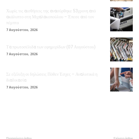
Χωρίς τις αισθήσεις της ανασύρθηκε 53χρονη από
ακάλυπτο στη Μιχαλακοπούλου – Έπεσε από τον
πέμπτο
7 Αυγούστου, 2026
Τα πρωτοσέλιδα των εφημερίδων (07 Αυγούστου)
7 Αυγούστου, 2026
Σε εξέλιξη οι δηλώσεις Πόθεν Έσχες – Αναλυτικά η
διαδικασία
7 Αυγούστου, 2026
Προηγούμενο άρθρο
Επόμενο άρθρο