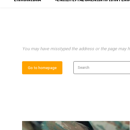
Oops! The page you we
exist.
You may have misstyped the address or the page may 
Search
Go to homepage