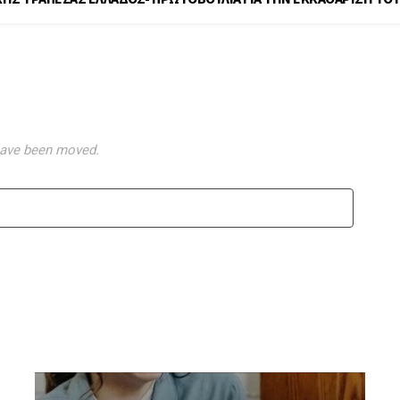
re looking for doesn't
have been moved.