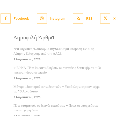
Facebook
Instagram
RSS
X
Δημοφιλή Άρθρα
Νέα ψηφιακή πλατφόρμα myAGRO για υποβολή Ενιαίας
Αίτησης Ενίσχυσης από την ΑΑΔΕ
8 Αυγούστου, 2026
e-ΕΦΚΑ: Πότε θα καταβληθούν οι συντάξεις Σεπτεμβρίου – Οι
ημερομηνίες ανά ταμείο
8 Αυγούστου, 2026
Μόνιμοι διορισμοί εκπαιδευτικών – Υποβολή αιτήσεων μέχρι
τις 10 Αυγούστου
8 Αυγούστου, 2026
Πότε σταματούν οι θερινές εκπτώσεις – Ποιες οι υποχρεώσεις
των επιχειρήσεων
8 Αυγούστου, 2026