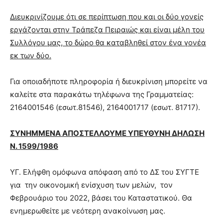
Διευκρινίζουμε ότι σε περίπτωση που και οι δύο γονείς
εργάζονται στην Τράπεζα Πειραιώς και είναι μέλη του
Συλλόγου μας, το δώρο θα καταβληθεί στον ένα γονέα
εκ των δύο.
Για οποιαδήποτε πληροφορία ή διευκρίνιση μπορείτε να
καλείτε στα παρακάτω τηλέφωνα της Γραμματείας:
2164001546 (εσωτ.81546), 2164001717 (εσωτ. 81717).
ΣΥΝΗΜΜΕΝΑ ΑΠΟΣΤΕΛΛΟΥΜΕ ΥΠΕΥΘΥΝΗ ΔΗΛΩΣΗ
Ν. 1599/1986
ΥΓ. Ελήφθη ομόφωνα απόφαση από το ΔΣ του ΣΥΓΤΕ
για την οικονομική ενίσχυση των μελών, τον
Φεβρουάριο του 2022, βάσει του Καταστατικού. Θα
ενημερωθείτε με νεότερη ανακοίνωση μας.