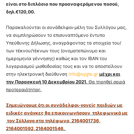
είναι στο διπλάσιο που προαναφερόμενου ποσού,
δηλ.€120,00.
Παρακαλούνται οι συνάδελφοι-μέλη του Συλλόγου μας,
να συμπληρώσουν το επισυναπτόμενο έντυπο
Υπεύθυνης Δήλωσης, αναγράφοντας τα στοιχεία του/
των τέκνου/τέκνων τους (ονοματεπώνυμο και
ημερομηνία γέννησης) καθώς και τον IBAN του
λογαριασμού μισθοδοσίας τους και να το αποστείλουν
στην ηλεκτρονική διεύθυνση
info@sygte.gr
μέχρι και
την Παρασκευή 10 Δεκεμβρίου 2021
. Θα τηρηθεί σειρά
προτεραιότητας.
Σημειώνουμε ότι οι συνάδελφοι-γονείς παιδιών με
ειδικές ανάγκες θα επικοινωνήσουν τηλεφωνικά με
τον Σύλλογο στα τηλέφωνα, 2164001736,
2164001592, 2164001546.