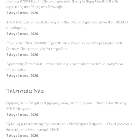
Ρωσικά drones έπληξαν φορτηγά πλοία στη Μαύρη Θάλασσα και
αγροτικές αποθήκες στο Χάρκοβο
7 Αυγούστου, 2026
e-ΕΦΚΑ: Ξεκινά η καταβολή του αδειοδωροσήμου σε πάνω από 90.000
οικοδόμους
7 Αυγούστου, 2026
Ρήγου στο CNN Greece: Έρχεται επικίνδυνο «κοκτέιλ» μελτεμιού και
ζέστης– Ποιες περιοχές θα επηρεάσει
7 Αυγούστου, 2026
Αργεντινή: Επεισόδια μετά το τέλος κινητοποίησης κατά νομοσχεδίου
ιδιοκτησίας
7 Αυγούστου, 2026
Τελευταία Νέα
Θρήνος στην Πάτρα για βρέφος μόλις οκτώ ημερών – Νοσηλευόταν στη
ΜΕΘ Νεογνών
7 Αυγούστου, 2026
Κρίσιμη η κατάσταση της υγείας του Μοτζτάμπα Χαμενεΐ – Θέμα χρόνου ο
θάνατός του λένε ιρανικά ΜΜΕ
7 Αυγούστου, 2026