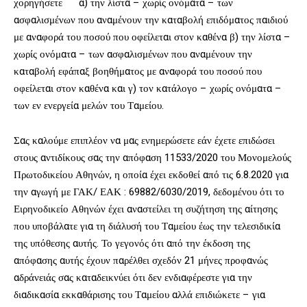
χορηγήσετε α) την λίστα – χωρίς ονόματα – των
ασφαλισμένων που αναμένουν την καταβολή επιδόματος παιδιού
με αναφορά του ποσού που οφείλεται στον καθένα β) την λίστα –
χωρίς ονόματα – των ασφαλισμένων που αναμένουν την
καταβολή εφάπαξ βοηθήματος με αναφορά του ποσού που
οφείλεται στον καθένα και γ) τον κατάλογο – χωρίς ονόματα –
των εν ενεργεία μελών του Ταμείου.
Σας καλούμε επιπλέον να μας ενημερώσετε εάν έχετε επιδώσει
στους αντιδίκους σας την απόφαση 11533/2020 του Μονομελούς
Πρωτοδικείου Αθηνών, η οποία έχει εκδοθεί από τις 6.8.2020 για
την αγωγή με ΓΑΚ/ ΕΑΚ : 69882/6030/2019, δεδομένου ότι το
Ειρηνοδικείο Αθηνών έχει αναστείλει τη συζήτηση της αίτησης
που υποβάλατε για τη διάλυσή του Ταμείου έως την τελεσιδικία
της υπόθεσης αυτής. Το γεγονός ότι από την έκδοση της
απόφασης αυτής έχουν παρέλθει σχεδόν 21 μήνες προφανώς
αδράνειάς σας καταδεικνύει ότι δεν ενδιαφέρεστε για την
διαδικασία εκκαθάρισης του Ταμείου αλλά επιδιώκετε – για