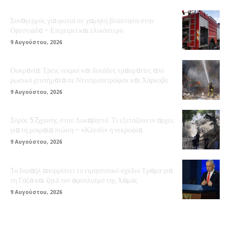
Συναγερμός για φωτιά σε χαμηλή βλάστηση στην
Ορεστιάδα – Επιχειρεί και ελικόπτερο
9 Αυγούστου, 2026
Ουκρανία: Τρεις νεκροί και δεκάδες τραυματίες από
ρωσικά χτυπήματα σε Ντνιπροπετρόφσκ και Χάρκοβο
9 Αυγούστου, 2026
Σορός 57χρονης στον Λυκαβηττό: Τι εξετάζουν οι αρχές
για τη μοιραία πτώση – «Κλειδί» η νεκροψία
9 Αυγούστου, 2026
Το Ισραήλ απορρίπτει το ειρηνευτικό σχέδιο Τραμπ για
τη Γάζα και ζητά τον αφοπλισμό της Χαμάς
9 Αυγούστου, 2026