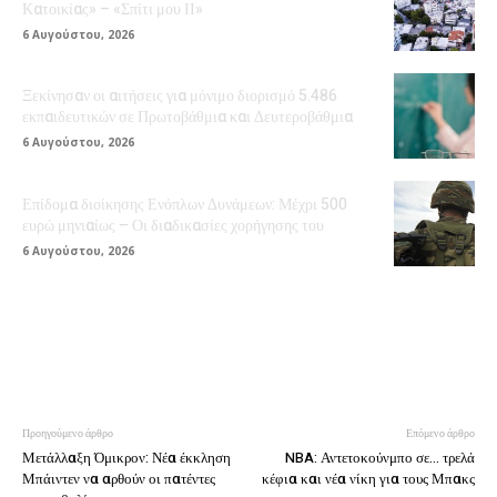
Κατοικίας» – «Σπίτι μου ΙΙ»
6 Αυγούστου, 2026
Ξεκίνησαν οι αιτήσεις για μόνιμο διορισμό 5.486
εκπαιδευτικών σε Πρωτοβάθμια και Δευτεροβάθμια
6 Αυγούστου, 2026
Επίδομα διοίκησης Ενόπλων Δυνάμεων: Μέχρι 500
ευρώ μηνιαίως – Οι διαδικασίες χορήγησης του
6 Αυγούστου, 2026
Προηγούμενο άρθρο
Επόμενο άρθρο
Μετάλλαξη Όμικρον: Νέα έκκληση
NBA: Αντετοκούνμπο σε… τρελά
Μπάιντεν να αρθούν οι πατέντες
κέφια και νέα νίκη για τους Μπακς