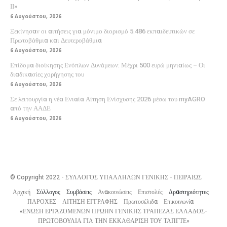
ΙΙ»
6 Αυγούστου, 2026
Ξεκίνησαν οι αιτήσεις για μόνιμο διορισμό 5.486 εκπαιδευτικών σε
Πρωτοβάθμια και Δευτεροβάθμια
6 Αυγούστου, 2026
Επίδομα διοίκησης Ενόπλων Δυνάμεων: Μέχρι 500 ευρώ μηνιαίως – Οι
διαδικασίες χορήγησης του
6 Αυγούστου, 2026
Σε λειτουργία η νέα Ενιαία Αίτηση Ενίσχυσης 2026 μέσω του myAGRO
από την ΑΑΔΕ
6 Αυγούστου, 2026
© Copyright 2022 - ΣΥΛΛΟΓΟΣ ΥΠΑΛΛΗΛΩΝ ΓΕΝΙΚΗΣ - ΠΕΙΡΑΙΩΣ
Αρχική
Σύλλογος
Συμβάσεις
Ανακοινώσεις
Επιστολές
Δραστηριότητες
ΠΑΡΟΧΕΣ
ΑΙΤΗΣΗ ΕΓΓΡΑΦΗΣ
Πρωτοσέλιδα
Επικοινωνία
«ΕΝΩΣΗ ΕΡΓΑΖΟΜΕΝΩΝ ΠΡΩΗΝ ΓΕΝΙΚΗΣ ΤΡΑΠΕΖΑΣ ΕΛΛΑΔΟΣ-
ΠΡΩΤΟΒΟΥΛΙΑ ΓΙΑ ΤΗΝ ΕΚΚΑΘΑΡΙΣΗ ΤΟΥ ΤΑΠΓΤΕ»