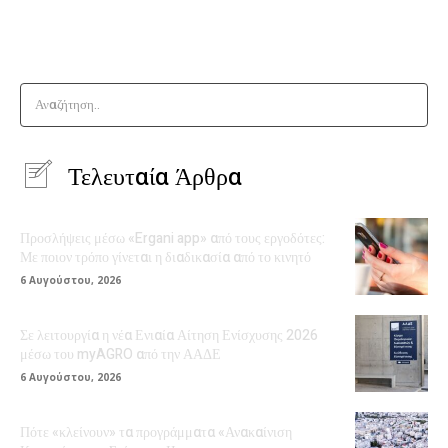
Αναζήτηση..
Τελευταία Άρθρα
Προσλήψεις μέσω «Ergani app» από τους εργοδότες:
Με ποιον τρόπο γίνεται η διαδικασία από το κινητό
6 Αυγούστου, 2026
Σε λειτουργία η νέα Ενιαία Αίτηση Ενίσχυσης 2026
μέσω του myAGRO από την ΑΑΔΕ
6 Αυγούστου, 2026
Πότε «κλείνουν» τα προγράμματα «Ανακαίνιση