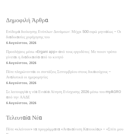
Δημοφιλή Άρθρα
Επίδομα διοίκησης Ενόπλων Δυνάμεων: Μέχρι 500 ευρώ μηνιαίως – Οι
διαδικασίες χορήγησης του
6 Αυγούστου, 2026
Προσλήψεις μέσω «Ergani app» από τους εργοδότες: Με ποιον τρόπο
γίνεται η διαδικασία από το κινητό
6 Αυγούστου, 2026
Πότε πληρώνονται οι συντάξεις Σεπτεμβρίου στους δικαιούχους –
Αναλυτικά οι ημερομηνίες
6 Αυγούστου, 2026
Σε λειτουργία η νέα Ενιαία Αίτηση Ενίσχυσης 2026 μέσω του myAGRO
από την ΑΑΔΕ
6 Αυγούστου, 2026
Τελευταία Νέα
Πότε «κλείνουν» τα προγράμματα «Ανακαίνιση Κατοικίας» – «Σπίτι μου