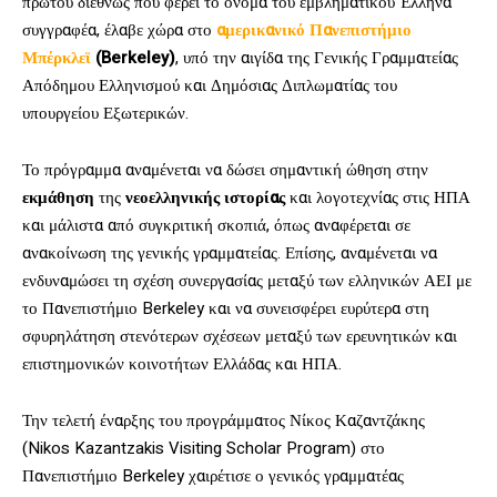
πρώτου διεθνώς που φέρει το όνομα του εμβληματικού Έλληνα
συγγραφέα, έλαβε χώρα στο
αμερικανικό Πανεπιστήμιο
Μπέρκλεϊ
(Berkeley)
, υπό την αιγίδα της Γενικής Γραμματείας
Απόδημου Ελληνισμού και Δημόσιας Διπλωματίας του
υπουργείου Εξωτερικών.
Το πρόγραμμα αναμένεται να δώσει σημαντική ώθηση στην
εκμάθηση
της
νεοελληνικής ιστορίας
και λογοτεχνίας στις ΗΠΑ
και μάλιστα από συγκριτική σκοπιά, όπως αναφέρεται σε
ανακοίνωση της γενικής γραμματείας. Επίσης, αναμένεται να
ενδυναμώσει τη σχέση συνεργασίας μεταξύ των ελληνικών ΑΕΙ με
το Πανεπιστήμιο Berkeley και να συνεισφέρει ευρύτερα στη
σφυρηλάτηση στενότερων σχέσεων μεταξύ των ερευνητικών και
επιστημονικών κοινοτήτων Ελλάδας και ΗΠΑ.
Την τελετή έναρξης του προγράμματος Νίκος Καζαντζάκης
(Nikos Kazantzakis Visiting Scholar Program) στο
Πανεπιστήμιο Berkeley χαιρέτισε ο γενικός γραμματέας