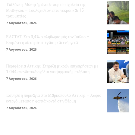
Ταϊλάνδη: Μαθητής άνοιξε πυρ σε σχολείο της
Μπανγκόκ – Τουλάχιστον επτά νεκροί και 15
τραυματίες
7 Αυγούστου, 2026
ΕΛΣΤΑΤ: Στο 3,4% ο πληθωρισμός τον Ιούλιο –
Επιμένει η πίεση σε στέγαση και ενέργεια
7 Αυγούστου, 2026
Περιφέρεια Αττικής: Στήριξη μικρών επιχειρήσεων με
1.044 επενδυτικά σχέδια για ψηφιακή μετάβαση
7 Αυγούστου, 2026
Έσβησε η πυρκαγιά στο Μαρκόπουλο Αττικής – Χωρίς
ενεργό μέτωπο η φωτιά κοντά στη Θέρμη
7 Αυγούστου, 2026