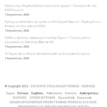
Θρήνος στην Πάτρα για βρέφος μόλις οκτώ ημερών – Νοσηλευόταν στη
ΜΕΘ Νεογνών
7 Αυγούστου, 2026
Κρίσιμη η κατάσταση της υγείας του Μοτζτάμπα Χαμενεΐ – Θέμα χρόνου ο
θάνατός του λένε ιρανικά ΜΜΕ
7 Αυγούστου, 2026
Πέθανε ο θρυλικός παραγωγός Γουίλιαμ Όρμπιτ – Γνωστός για τις
συνεργασίες με Μαντόνα, Blur και U2
7 Αυγούστου, 2026
Το Περού και το Μεξικό αποκατέστησαν τις διπλωματικές σχέσεις
7 Αυγούστου, 2026
© Copyright 2022 - ΣΥΛΛΟΓΟΣ ΥΠΑΛΛΗΛΩΝ ΓΕΝΙΚΗΣ - ΠΕΙΡΑΙΩΣ
Αρχική
Σύλλογος
Συμβάσεις
Ανακοινώσεις
Επιστολές
Δραστηριότητες
ΠΑΡΟΧΕΣ
ΑΙΤΗΣΗ ΕΓΓΡΑΦΗΣ
Πρωτοσέλιδα
Επικοινωνία
«ΕΝΩΣΗ ΕΡΓΑΖΟΜΕΝΩΝ ΠΡΩΗΝ ΓΕΝΙΚΗΣ ΤΡΑΠΕΖΑΣ ΕΛΛΑΔΟΣ-
ΠΡΩΤΟΒΟΥΛΙΑ ΓΙΑ ΤΗΝ ΕΚΚΑΘΑΡΙΣΗ ΤΟΥ ΤΑΠΓΤΕ»