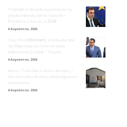
Υπεβλήθη το αίτημα ενεργοποίησης της
ρήτρας διαφυγής για την ενέργεια –
Επενδύσεις 1 δισ. ως το 2028
6 Αυγούστου, 2026
Τιερύ Ντεό (Meridiam): Ο άνθρωπος από
την Μαρτινίκα που έλυσε τον γρίφο
διασύνδεσης Ελλάδας – Κύπρου
6 Αυγούστου, 2026
Φωτιές: Τι έδειξαν οι πρώτες αυτοψίες –
Από Δευτέρα οι αιτήσεις για αποζημιώσεις
πυρόπληκτων
6 Αυγούστου, 2026