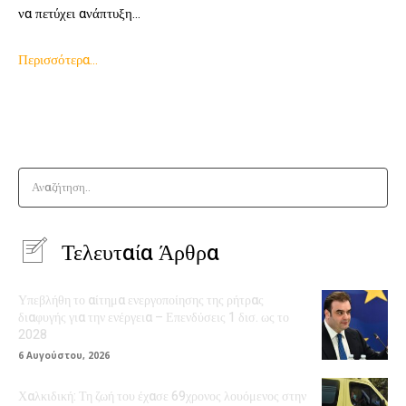
να πετύχει ανάπτυξη…
Περισσότερα…
Αναζήτηση..
Τελευταία Άρθρα
Υπεβλήθη το αίτημα ενεργοποίησης της ρήτρας
διαφυγής για την ενέργεια – Επενδύσεις 1 δισ. ως το
2028
6 Αυγούστου, 2026
Χαλκιδική: Τη ζωή του έχασε 69χρονος λουόμενος στην