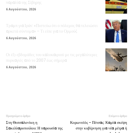
παραλία της Σίβηρης
6 Αυγούστου, 2026
Τραμπ για Ιράν: «Πιστεύω ότι ο πόλεμος θα τελειώσει
αρκετά σύντομα» – Τι είπε για το Ορμούζ
6 Αυγούστου, 2026
Οι έξι εβδομάδες του καλοκαιριού με τις μεγαλύτερες
πυρκαγιές από το 2007 έως σήμερα
6 Αυγούστου, 2026
Προηγούμενο άρθρο
Επόμενο άρθρο
Στη Θεσσαλονίκη η
Κορωνοϊός – Πέτσας: Καμία σκέψη
Σακελλαροπούλου: Η παρουσία της
στην κυβέρνηση για νέα μέτρα ή