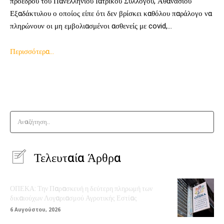
προέδρου του Πανελλήνιου Ιατρικού Συλλόγου, Αθανάσιου
Εξαδάκτυλου ο οποίος είπε ότι δεν βρίσκει καθόλου παράλογο να
πληρώνουν οι μη εμβολιασμένοι ασθενείς με covid,…
Περισσότερα…
Αναζήτηση..
Τελευταία Άρθρα
ΟΠΕΚΑ: Την Παρασκευή η δεύτερη πληρωμή των
δικαιούχων Λογαριασμού Αγροτικής Εστίας
6 Αυγούστου, 2026