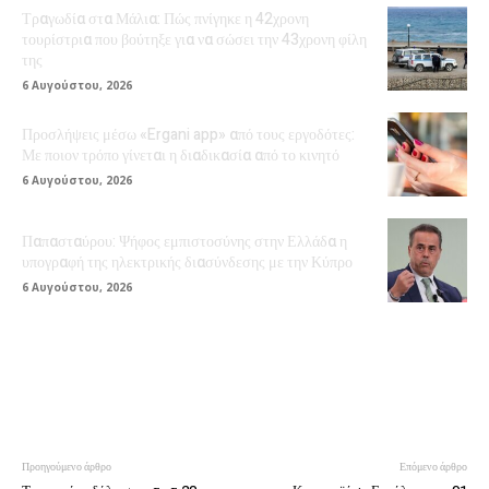
Τραγωδία στα Μάλια: Πώς πνίγηκε η 42χρονη
τουρίστρια που βούτηξε για να σώσει την 43χρονη φίλη
της
6 Αυγούστου, 2026
Προσλήψεις μέσω «Ergani app» από τους εργοδότες:
Με ποιον τρόπο γίνεται η διαδικασία από το κινητό
6 Αυγούστου, 2026
Παπασταύρου: Ψήφος εμπιστοσύνης στην Ελλάδα η
υπογραφή της ηλεκτρικής διασύνδεσης με την Κύπρο
6 Αυγούστου, 2026
Προηγούμενο άρθρο
Επόμενο άρθρο