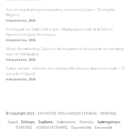
Από γεννήτρια ηλεκτρικού ρεύματος η φωτιά στη Σκύρο – Συνελήφθη
63χρονη
6 Αυγούστου, 2026
Το δίλημμα του Τραμπ για το Ιράν: Παραχωρήσεις για να ανοίξει το
Ορμούζ ή συνέχιση του πολέμου
6 Αυγούστου, 2026
Μετρό Θεσσαλονίκης: Ξεκινούν τα δοκιμαστικά δρομολόγια της επέκτασης
προς την Καλαμαριά
6 Αυγούστου, 2026
Τραμπ για Ιράν: «Πιστεύω ότι ο πόλεμος θα τελειώσει αρκετά σύντομα» – Τι
είπε για το Ορμούζ
6 Αυγούστου, 2026
© Copyright 2022 - ΣΥΛΛΟΓΟΣ ΥΠΑΛΛΗΛΩΝ ΓΕΝΙΚΗΣ - ΠΕΙΡΑΙΩΣ
Αρχική
Σύλλογος
Συμβάσεις
Ανακοινώσεις
Επιστολές
Δραστηριότητες
ΠΑΡΟΧΕΣ
ΑΙΤΗΣΗ ΕΓΓΡΑΦΗΣ
Πρωτοσέλιδα
Επικοινωνία