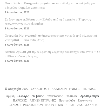
Θεσσαλονίκη: Κατήγγειλε τροχαίο και καταδίωξη και συνελήφθη γιατί
οδηγούσε κλεμμένο αυτοκίνητο
8 Αυγούστου, 2026
Σε έναν μήνα εκδίδεται στην Ελλάδα από τη Γερμανία ο 31χρονος
εκτελεστής της «Greek Mafia»
8 Αυγούστου, 2026
Ουκρανία: Και ένα παιδί ανάμεσα στους τρεις νεκρούς από νέα ρωσικά
χτυπήματα – Επτά τραυματίες
8 Αυγούστου, 2026
Λάρισα: Αγωνία για την εξαφάνιση 72χρονης που πάσχει από άνοια – Σε
πιθανό κίνδυνο η ζωή της
8 Αυγούστου, 2026
© Copyright 2022 - ΣΥΛΛΟΓΟΣ ΥΠΑΛΛΗΛΩΝ ΓΕΝΙΚΗΣ - ΠΕΙΡΑΙΩΣ
Αρχική
Σύλλογος
Συμβάσεις
Ανακοινώσεις
Επιστολές
Δραστηριότητες
ΠΑΡΟΧΕΣ
ΑΙΤΗΣΗ ΕΓΓΡΑΦΗΣ
Πρωτοσέλιδα
Επικοινωνία
«ΕΝΩΣΗ ΕΡΓΑΖΟΜΕΝΩΝ ΠΡΩΗΝ ΓΕΝΙΚΗΣ ΤΡΑΠΕΖΑΣ ΕΛΛΑΔΟΣ-