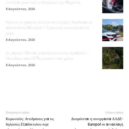
εντολέας μου» λέει ο δικηγόρος της 46χρονης
8 Αυγούστου, 2026
Θρίλερ σε γραφείο τελετών στο Σικάγο: Βρέθηκαν σε
αποσύνθεση 56 σοροί – Τρωκτικά, σκουλήκια στο
χώρο
8 Αυγούστου, 2026
Σε χαμηλό 10ετίας η αποψίλωση στον Αμαζόνιο –
Μειώθηκε κατά 37% μέσα σε έναν χρόνο
8 Αυγούστου, 2026
Προηγούμενο άρθρο
Επόμενο άρθρο
Κορωνοϊός: Αντιδράσεις για τις
Διευρύνεται η συνεργασία ΑΑΔΕ-
δηλώσεις Εξαδάκτυλου περί
Europol σε ανταλλαγή