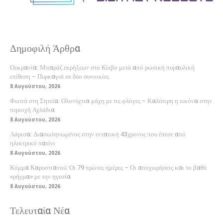
Δημοφιλή Άρθρα
Ουκρανία: Μπαράζ εκρήξεων στο Κίεβο μετά από ρωσική πυραυλική
επίθεση – Πυρκαγιά σε δύο συνοικίες
8 Αυγούστου, 2026
Φωτιά στη Σητεία: Ολονύχτια μάχη με τις φλόγες – Καλύτερη η εικόνα στην
περιοχή Αχλάδια
8 Αυγούστου, 2026
Λάρισα: Διασωληνωμένος στην εντατική 43χρονος που έπεσε από
ηλεκτρικό πατίνι
8 Αυγούστου, 2026
Κόμμα Καρυστιανού: Οι 79 πρώτες ημέρες – Οι αποχωρήσεις και το βαθύ
«ρήγμα» με την ηγεσία
8 Αυγούστου, 2026
Τελευταία Νέα