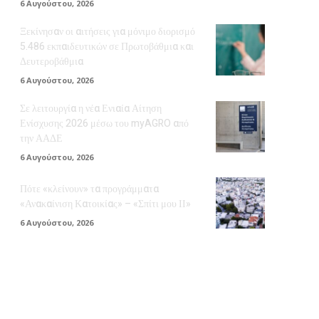
6 Αυγούστου, 2026
Ξεκίνησαν οι αιτήσεις για μόνιμο διορισμό
5.486 εκπαιδευτικών σε Πρωτοβάθμια και
Δευτεροβάθμια
6 Αυγούστου, 2026
Σε λειτουργία η νέα Ενιαία Αίτηση
Ενίσχυσης 2026 μέσω του myAGRO από
την ΑΑΔΕ
6 Αυγούστου, 2026
Πότε «κλείνουν» τα προγράμματα
«Ανακαίνιση Κατοικίας» – «Σπίτι μου ΙΙ»
6 Αυγούστου, 2026