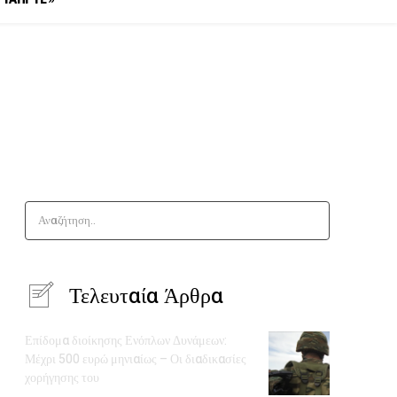
Αναζήτηση..
Τελευταία Άρθρα
Επίδομα διοίκησης Ενόπλων Δυνάμεων:
Μέχρι 500 ευρώ μηνιαίως – Οι διαδικασίες
χορήγησης του