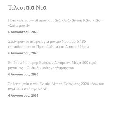
Τελευταία Νέα
Πότε «κλείνουν» τα προγράμματα «Ανακαίνιση Κατοικίας» –
«Σπίτι μου ΙΙ»
6 Αυγούστου, 2026
Ξεκίνησαν οι αιτήσεις για μόνιμο διορισμό 5.486
εκπαιδευτικών σε Πρωτοβάθμια και Δευτεροβάθμια
6 Αυγούστου, 2026
Επίδομα διοίκησης Ενόπλων Δυνάμεων: Μέχρι 500 ευρώ
μηνιαίως – Οι διαδικασίες χορήγησης του
6 Αυγούστου, 2026
Σε λειτουργία η νέα Ενιαία Αίτηση Ενίσχυσης 2026 μέσω του
myAGRO από την ΑΑΔΕ
6 Αυγούστου, 2026