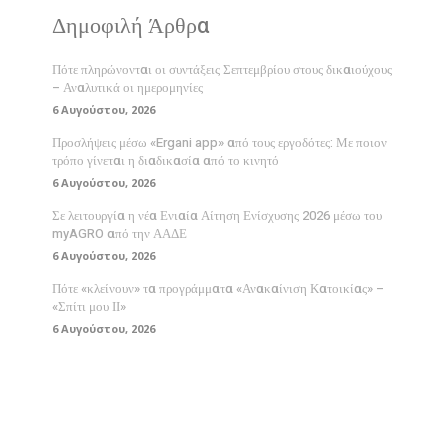
Δημοφιλή Άρθρα
Πότε πληρώνονται οι συντάξεις Σεπτεμβρίου στους δικαιούχους
– Αναλυτικά οι ημερομηνίες
6 Αυγούστου, 2026
Προσλήψεις μέσω «Ergani app» από τους εργοδότες: Με ποιον
τρόπο γίνεται η διαδικασία από το κινητό
6 Αυγούστου, 2026
Σε λειτουργία η νέα Ενιαία Αίτηση Ενίσχυσης 2026 μέσω του
myAGRO από την ΑΑΔΕ
6 Αυγούστου, 2026
Πότε «κλείνουν» τα προγράμματα «Ανακαίνιση Κατοικίας» –
«Σπίτι μου ΙΙ»
6 Αυγούστου, 2026