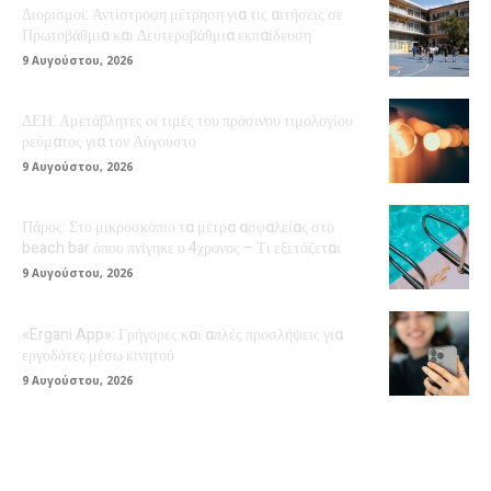
Διορισμοί: Αντίστροφη μέτρηση για τις αιτήσεις σε
Πρωτοβάθμια και Δευτεροβάθμια εκπαίδευση
9 Αυγούστου, 2026
ΔΕΗ: Αμετάβλητες οι τιμές του πράσινου τιμολογίου
ρεύματος για τον Αύγουστο
9 Αυγούστου, 2026
Πάρος: Στο μικροσκόπιο τα μέτρα ασφαλείας στο
beach bar όπου πνίγηκε ο 4χρονος – Τι εξετάζεται
9 Αυγούστου, 2026
«Ergani App»: Γρήγορες και απλές προσλήψεις για
εργοδότες μέσω κινητού
9 Αυγούστου, 2026