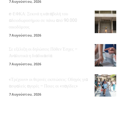
7 Αυγούστου, 2026
e-ΕΦΚΑ: Ξεκινά η καταβολή του
αδειοδωροσήμου σε πάνω από 90.000
οικοδόμους
7 Αυγούστου, 2026
Σε εξέλιξη οι δηλώσεις Πόθεν Έσχες –
Αναλυτικά η διαδικασία
7 Αυγούστου, 2026
«Τρέχουν» οι θερινές εκπτώσεις: Οδηγός για
ασφαλείς αγορές – Ποιες οι «παγίδες»
7 Αυγούστου, 2026