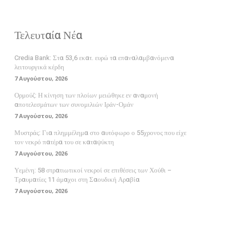
Τελευταία Νέα
Credia Bank: Στα 53,6 εκατ. ευρώ τα επαναλαμβανόμενα
λειτουργικά κέρδη
7 Αυγούστου, 2026
Ορμούζ: Η κίνηση των πλοίων μειώθηκε εν αναμονή
αποτελεσμάτων των συνομιλιών Ιράν-Ομάν
7 Αυγούστου, 2026
Μυστράς: Για πλημμέλημα στο αυτόφωρο ο 55χρονος που είχε
τον νεκρό πατέρα του σε καταψύκτη
7 Αυγούστου, 2026
Υεμένη: 58 στρατιωτικοί νεκροί σε επιθέσεις των Χούθι –
Τραυματίες 11 άμαχοι στη Σαουδική Αραβία
7 Αυγούστου, 2026