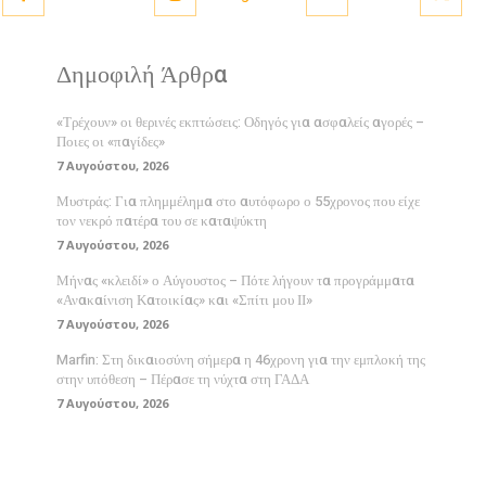
Δημοφιλή Άρθρα
«Τρέχουν» οι θερινές εκπτώσεις: Οδηγός για ασφαλείς αγορές –
Ποιες οι «παγίδες»
7 Αυγούστου, 2026
Μυστράς: Για πλημμέλημα στο αυτόφωρο ο 55χρονος που είχε
τον νεκρό πατέρα του σε καταψύκτη
7 Αυγούστου, 2026
Μήνας «κλειδί» ο Αύγουστος – Πότε λήγουν τα προγράμματα
«Ανακαίνιση Κατοικίας» και «Σπίτι μου ΙΙ»
7 Αυγούστου, 2026
Marfin: Στη δικαιοσύνη σήμερα η 46χρονη για την εμπλοκή της
στην υπόθεση – Πέρασε τη νύχτα στη ΓΑΔΑ
7 Αυγούστου, 2026