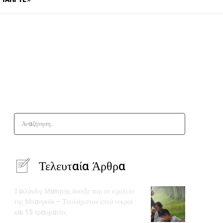
Αναζήτηση..
Τελευταία Άρθρα
Ταϊλάνδη: Μαθητής άνοιξε πυρ σε σχολείο
της Μπανγκόκ – Τουλάχιστον επτά νεκροί
και 15 τραυματίες