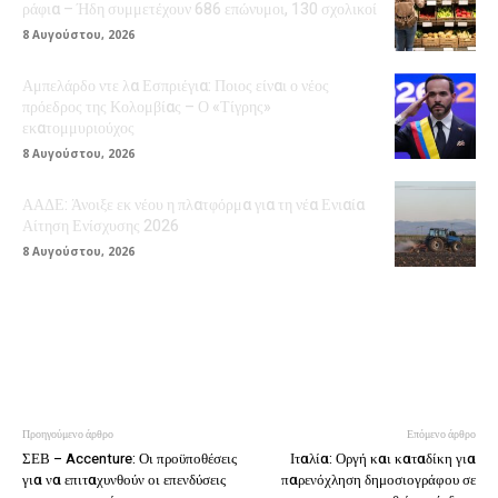
ράφια – Ήδη συμμετέχουν 686 επώνυμοι, 130 σχολικοί
8 Αυγούστου, 2026
Αμπελάρδο ντε λα Εσπριέγια: Ποιος είναι ο νέος
πρόεδρος της Κολομβίας – Ο «Τίγρης»
εκατομμυριούχος
8 Αυγούστου, 2026
ΑΑΔΕ: Άνοιξε εκ νέου η πλατφόρμα για τη νέα Ενιαία
Αίτηση Ενίσχυσης 2026
8 Αυγούστου, 2026
Προηγούμενο άρθρο
Επόμενο άρθρο
ΣΕΒ – Accenture: Οι προϋποθέσεις
Ιταλία: Οργή και καταδίκη για
για να επιταχυνθούν οι επενδύσεις
παρενόχληση δημοσιογράφου σε