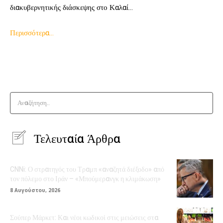
διακυβερνητικής διάσκεψης στο Καλαί…
Περισσότερα…
Αναζήτηση..
Τελευταία Άρθρα
CNNi: Ο στρατηγός του Τραμπ «αναζητά διέξοδο» από
τον πόλεμο στο Ιράν – «Μπούμερανγκ η κλιμάκωση»
8 Αυγούστου, 2026
Σούπερ Μάρκετ: Και νέοι κωδικοί στις μειώσεις στα