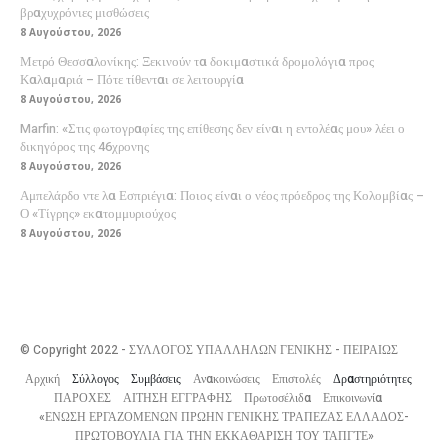
βραχυχρόνιες μισθώσεις
8 Αυγούστου, 2026
Μετρό Θεσσαλονίκης: Ξεκινούν τα δοκιμαστικά δρομολόγια προς
Καλαμαριά – Πότε τίθενται σε λειτουργία
8 Αυγούστου, 2026
Marfin: «Στις φωτογραφίες της επίθεσης δεν είναι η εντολέας μου» λέει ο
δικηγόρος της 46χρονης
8 Αυγούστου, 2026
Αμπελάρδο ντε λα Εσπριέγια: Ποιος είναι ο νέος πρόεδρος της Κολομβίας –
Ο «Τίγρης» εκατομμυριούχος
8 Αυγούστου, 2026
© Copyright 2022 - ΣΥΛΛΟΓΟΣ ΥΠΑΛΛΗΛΩΝ ΓΕΝΙΚΗΣ - ΠΕΙΡΑΙΩΣ
Αρχική
Σύλλογος
Συμβάσεις
Ανακοινώσεις
Επιστολές
Δραστηριότητες
ΠΑΡΟΧΕΣ
ΑΙΤΗΣΗ ΕΓΓΡΑΦΗΣ
Πρωτοσέλιδα
Επικοινωνία
«ΕΝΩΣΗ ΕΡΓΑΖΟΜΕΝΩΝ ΠΡΩΗΝ ΓΕΝΙΚΗΣ ΤΡΑΠΕΖΑΣ ΕΛΛΑΔΟΣ-
ΠΡΩΤΟΒΟΥΛΙΑ ΓΙΑ ΤΗΝ ΕΚΚΑΘΑΡΙΣΗ ΤΟΥ ΤΑΠΓΤΕ»