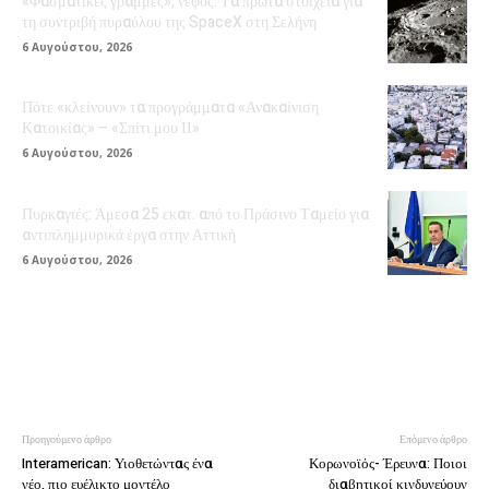
«Φασματικές γραμμές», νέφος: Τα πρώτα στοιχεία για
τη συντριβή πυραύλου της SpaceX στη Σελήνη
6 Αυγούστου, 2026
Πότε «κλείνουν» τα προγράμματα «Ανακαίνιση
Κατοικίας» – «Σπίτι μου ΙΙ»
6 Αυγούστου, 2026
Πυρκαγιές: Άμεσα 25 εκατ. από το Πράσινο Ταμείο για
αντιπλημμυρικά έργα στην Αττική
6 Αυγούστου, 2026
Προηγούμενο άρθρο
Επόμενο άρθρο
Interamerican: Υιοθετώντας ένα
Κορωνοϊός- Έρευνα: Ποιοι
νέο, πιο ευέλικτο μοντέλο
διαβητικοί κινδυνεύουν