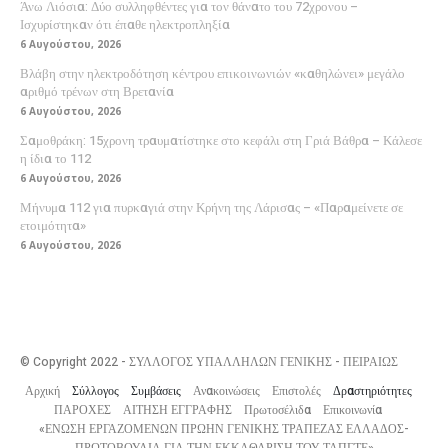
Άνω Λιόσια: Δύο συλληφθέντες για τον θάνατο του 72χρονου –
Ισχυρίστηκαν ότι έπαθε ηλεκτροπληξία
6 Αυγούστου, 2026
Βλάβη στην ηλεκτροδότηση κέντρου επικοινωνιών «καθηλώνει» μεγάλο
αριθμό τρένων στη Βρετανία
6 Αυγούστου, 2026
Σαμοθράκη: 15χρονη τραυματίστηκε στο κεφάλι στη Γριά Βάθρα – Κάλεσε
η ίδια το 112
6 Αυγούστου, 2026
Μήνυμα 112 για πυρκαγιά στην Κρήνη της Λάρισας – «Παραμείνετε σε
ετοιμότητα»
6 Αυγούστου, 2026
© Copyright 2022 - ΣΥΛΛΟΓΟΣ ΥΠΑΛΛΗΛΩΝ ΓΕΝΙΚΗΣ - ΠΕΙΡΑΙΩΣ
Αρχική
Σύλλογος
Συμβάσεις
Ανακοινώσεις
Επιστολές
Δραστηριότητες
ΠΑΡΟΧΕΣ
ΑΙΤΗΣΗ ΕΓΓΡΑΦΗΣ
Πρωτοσέλιδα
Επικοινωνία
«ΕΝΩΣΗ ΕΡΓΑΖΟΜΕΝΩΝ ΠΡΩΗΝ ΓΕΝΙΚΗΣ ΤΡΑΠΕΖΑΣ ΕΛΛΑΔΟΣ-
ΠΡΩΤΟΒΟΥΛΙΑ ΓΙΑ ΤΗΝ ΕΚΚΑΘΑΡΙΣΗ ΤΟΥ ΤΑΠΓΤΕ»