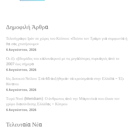
Δημοφιλή Άρθρα
Τελεσίγραφο Ιράν σε χώρες του Κόλπου: «Πιέστε τον Τραμπ για συμφωνία ή
θα σας χτυπήσουμε»
6 Αυγούστου, 2026
Οι έξι εβδομάδες του καλοκαιριού με τις μεγαλύτερες πυρκαγιές από το
2007 έως σήμερα
6 Αυγούστου, 2026
Ιός Δυτικού Νείλου: Στα 65 αυξήθηκαν τα κρούσματα στην Ελλάδα – Έξι
θάνατοι
6 Αυγούστου, 2026
Τιερύ Ντεό (Meridiam): Ο άνθρωπος από την Μαρτινίκα που έλυσε τον
γρίφο διασύνδεσης Ελλάδας – Κύπρου
6 Αυγούστου, 2026
Τελευταία Νέα