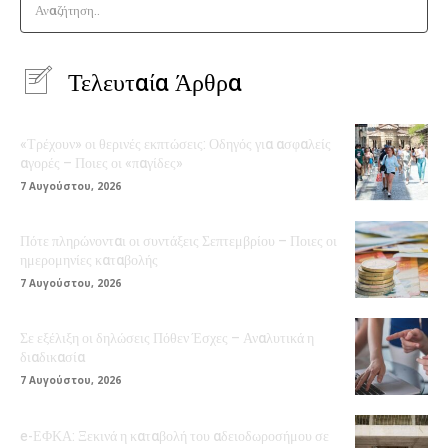
Αναζήτηση..
Τελευταία Άρθρα
«Τρέχουν» οι θερινές εκπτώσεις: Οδηγός για ασφαλείς
αγορές – Ποιες οι «παγίδες»
7 Αυγούστου, 2026
Πότε πληρώνονται οι συντάξεις Σεπτεμβρίου – Ποιες οι
ημερομηνίες καταβολής
7 Αυγούστου, 2026
Σε εξέλιξη οι δηλώσεις Πόθεν Έσχες – Αναλυτικά η
διαδικασία
7 Αυγούστου, 2026
e-ΕΦΚΑ: Ξεκινά η καταβολή του αδειοδωροσήμου σε