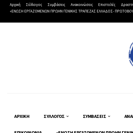
Αρχική
Σύλλογος
Συμβάσεις
Ανακοινώσεις
Επιστολές
Δραστη
«ΕΝΩΣΗ ΕΡΓΑΖΟΜΕΝΩΝ ΠΡΩΗΝ ΓΕΝΙΚΗΣ ΤΡΑΠΕΖΑΣ ΕΛΛΑΔΟΣ- ΠΡΩΤΟΒΟΥΛΙ
ΑΡΧΙΚΉ
ΣΎΛΛΟΓΟΣ
ΣΥΜΒΆΣΕΙΣ
ΑΝΑ
ΕΠΙΚΟΙΝΩΝΊΑ
«ΕΝΩΣΗ ΕΡΓΑΖΟΜΕΝΩΝ ΠΡΩΗΝ ΓΕΝΙΚΗ