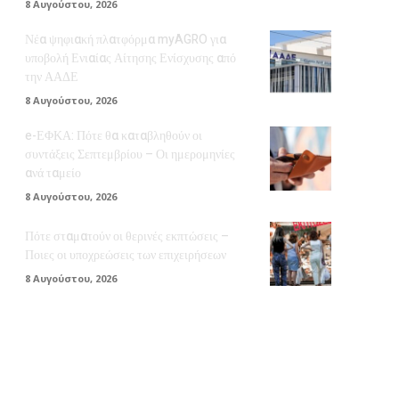
8 Αυγούστου, 2026
Νέα ψηφιακή πλατφόρμα myAGRO για
υποβολή Ενιαίας Αίτησης Ενίσχυσης από
την ΑΑΔΕ
8 Αυγούστου, 2026
e-ΕΦΚΑ: Πότε θα καταβληθούν οι
συντάξεις Σεπτεμβρίου – Οι ημερομηνίες
ανά ταμείο
8 Αυγούστου, 2026
Πότε σταματούν οι θερινές εκπτώσεις –
Ποιες οι υποχρεώσεις των επιχειρήσεων
8 Αυγούστου, 2026