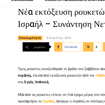
Νέα εκτόξευση ρουκετών
Ισραήλ – Συνάντηση Νε
8 Απριλίου, 2023
Επικαιρότητα
Facebook
X
μερίδιο
Τρεις ρουκέτες εκτοξεύθηκαν το βράδυ του Σαββάτου απ
στρατός
, έπειτα από εκτόξευση ρουκετών από τον
Λίβαν
στη
Εγγύς Ανατολή.
Μια από τις ρουκέτες «έπεσε σε ένα έρημο μέρος στο νό
προσαρτήσει το
Ισραήλ
, ανέφερε ο στρατός σε σύντομη 