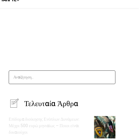
Αναζήτηση..
Τελευταία Άρθρα
Επίδομα διοίκησης Ενόπλων Δυνάμεων:
Μέχρι 500 ευρώ μηνιαίως – Ποιοι είναι
δικαιούχοι