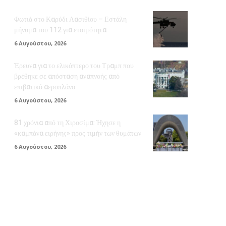
Φωτιά στο Καρύδι Λασιθίου – Εστάλη
μήνυμα του 112 για ετοιμότητα
6 Αυγούστου, 2026
Έρευνα για το ελικόπτερο του Τραμπ που
βρέθηκε σε απόσταση αναπνοής από
επιβατικό αεροπλάνο
6 Αυγούστου, 2026
81 χρόνια από τη Χιροσίμα: Ήχησε η
«καμπάνα ειρήνης» προς τιμήν των θυμάτων
6 Αυγούστου, 2026