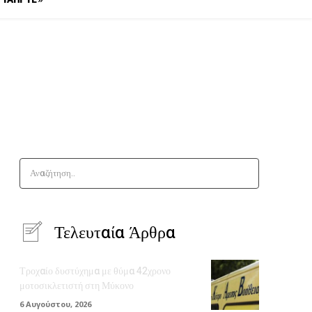
Αναζήτηση..
Τελευταία Άρθρα
Τροχαίο δυστύχημα με θύμα 42χρονο
μοτοσικλετιστή στη Μύκονο
6 Αυγούστου, 2026