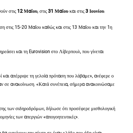
θούν στις
12
Μαΐου
, στις
31
Μαΐου
και στις
3
Ιουνίου
.
η στις 15-20 Μαΐου καθώς και στις 13 Μαΐου και την 1η
ρεάσει και τη Eurovision στο Λίβερπουλ, που γίνεται
ί και απέρριψε τη γελοία πρόταση που λάβαμε», ανέφερε ο
αν σε ανακοίνωση. «Κατά συνέπεια, σήμερα ανακοινώσαμε
ρισης των σιδηροδρόμων, δήλωσε ότι προσέφερε μισθολογική
ρομηνίες των απεργιών «απογοητευτικές».