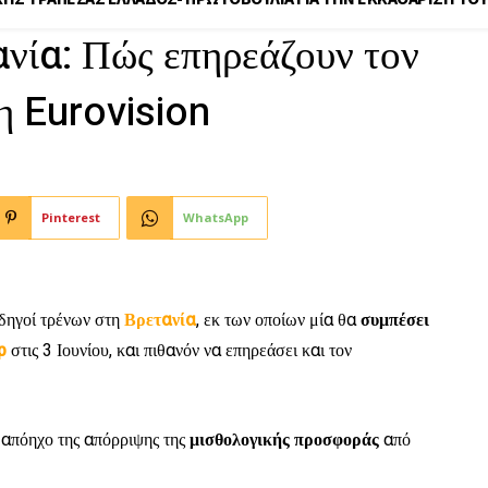
ανία: Πώς επηρεάζουν τον
η Eurovision
Pinterest
WhatsApp
οδηγοί τρένων στη
Βρετανία
, εκ των οποίων μία θα
συμπέσει
p
στις 3 Ιουνίου, και πιθανόν να επηρεάσει και τον
 απόηχο της απόρριψης της
μισθολογικής προσφοράς
από