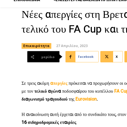
Νέες απεργίες στη Βρετ
τελικό του FA Cup και τ
27 Απριλίου, 2023
Επικαιρότητα
Facebook
X
μερίδιο
Σε τρεις ακόμη
απεργίες
πρόκειται να προχωρήσουν οι 
με τον
τελικό
αγώνα
ποδοσφαίρου του κυπέλλου
FA
Cu
διαγωνισμό
τραγουδιού
της
Eurovision
.
Η ανακοίνωση αυτή έρχεται από το συνδικάτο τους, στον
16
σιδηροδρομικές
εταιρίες
.