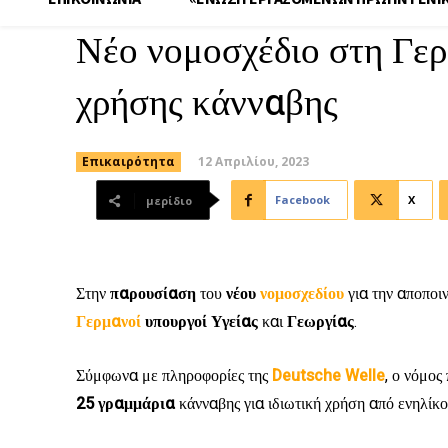
Νέο νομοσχέδιο στη Γερ
χρήσης κάνναβης
12 Απριλίου, 2023
Επικαιρότητα
Facebook
X
μερίδιο
Στην
παρουσίαση
του
νέου
νομοσχεδίου
για την αποποι
Γερμανοί
υπουργοί
Υγείας
και
Γεωργίας
.
Σύμφωνα με πληροφορίες της
Deutsche Welle
, ο νόμος
25 γραμμάρια
κάνναβης για ιδιωτική χρήση από ενηλίκ