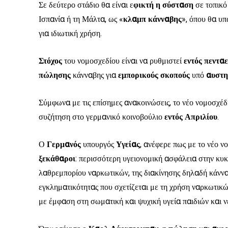
Σε δεύτερο στάδιο θα είναι ε
φικτή η σύσταση
σε τοπικό
Ισπανία ή τη Μάλτα, ως «
κλαμπ
κάνναβης
», όπου θα υπ
για ιδιωτική χρήση.
Στόχος
του νομοσχεδίου είναι να ρυθμιστεί
εντός πενταε
πώλησης
κάνναβης για
εμπορικούς
σκοπούς
υπό
αυστη
Σύμφωνα με τις επίσημες ανακοινώσεις, το νέο νομοσχέδ
συζήτηση στο γερμανικό κοινοβούλιο
εντός Απριλίου
.
Ο
Γερμανός
υπουργός
Υγείας
, ανέφερε πως με το νέο ν
ξεκάθαροι
: περισσότερη υγειονομική ασφάλεια στην κυ
λαθρεμπορίου ναρκωτικών, της διακίνησης δηλαδή κάνν
εγκληματικότητας που σχετίζεται με τη χρήση ναρκωτικώ
με έμφαση στη σωματική και ψυχική υγεία παιδιών και ν