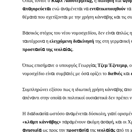
Όπως τόνισε ο
Καρλ Λάουτερμπαχ,
η
πώληση
και
αγο
απαγορεύεται
ενώ αναμένεται να
εντατικοποιηθούν
τα
θέματα που σχετίζονται με την χρήση κάνναβης και τις 
Βασικός στόχος του νέου νομοσχεδίου, δεν είναι απλώς 
ταυτόχρονα η
ελεγχόμενη
διακίνησή
της στη γερμανική 
προστασία της νεολαίας.
Όπως επισήμανε ο υπουργός Γεωργίας
Τζεμ
Έζντεμιρ
, 
νομοσχέδιο είναι συμβατές με όσα ορίζει το
διεθνές
και
Συμπληρώνει εξίσου πως η ιδιωτική χρήση κάνναβης απο
απέναντι στην οποία oι πολιτικοί ουσιαστικά δεν πρέπει
Η διαδικασία ωστόσο αναμένεται δύσκολη, γιατί ορισμέ
«
κλαμπ κάνναβης
» παραμένουν ακόμη ασαφή, και οι Χ
ανησυχία
ως προς την
προστασία
της
νεολαίας
από τη 