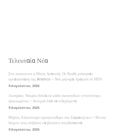
Τελευταία Νέα
Στο «κόκκινο» η Μέση Ανατολή: Οι Χούθι χτύπησαν
εγκατάσταση της Aramco – Νέο μήνυμα Αραγτσί σε ΗΠΑ
9 Αυγούστου, 2026
Λουτράκι: Νεκρός δίπλα σε κάδο σκουπιδιών εντοπίστηκε
ηλικιωμένος – Ανοιχτά όλα τα ενδεχόμενα
9 Αυγούστου, 2026
Μήλος: Ελικόπτερο προσγειώθηκε στο Σαρακήνικο – Βίντεο
δείχνει τους επιβάτες να βουτάνε στη θάλασσα
9 Αυγούστου, 2026