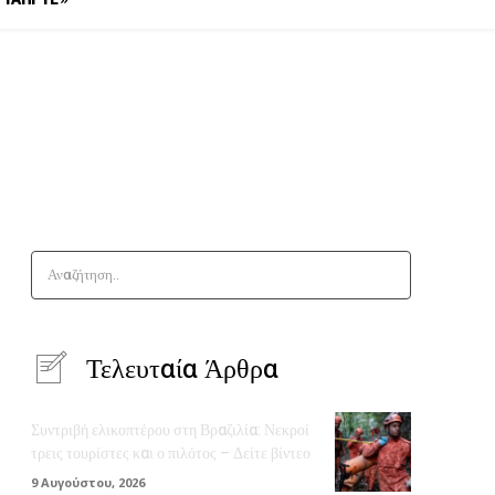
Αναζήτηση..
Τελευταία Άρθρα
Συντριβή ελικοπτέρου στη Βραζιλία: Νεκροί
τρεις τουρίστες και ο πιλότος – Δείτε βίντεο
9 Αυγούστου, 2026