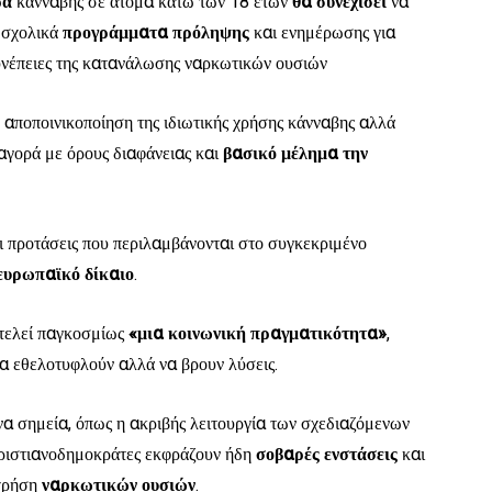
ρά
κάνναβης σε άτομα κάτω των 18 ετών
θα συνεχίσει
να
 σχολικά
προγράμματα πρόληψης
και ενημέρωσης για
συνέπειες της κατανάλωσης ναρκωτικών ουσιών
η αποποινικοποίηση της ιδιωτικής χρήσης κάνναβης αλλά
αγορά με όρους διαφάνειας και
βασικό μέλημα την
οι προτάσεις που περιλαμβάνονται στο συγκεκριμένο
ευρωπαϊκό
δίκαιο
.
τελεί παγκοσμίως
«μια κοινωνική πραγματικότητα»
,
 να εθελοτυφλούν αλλά να βρουν λύσεις.
να σημεία, όπως η ακριβής λειτουργία των σχεδιαζόμενων
ριστιανοδημοκράτες εκφράζουν ήδη
σοβαρές
ενστάσεις
και
χρήση
ναρκωτικών ουσιών
.