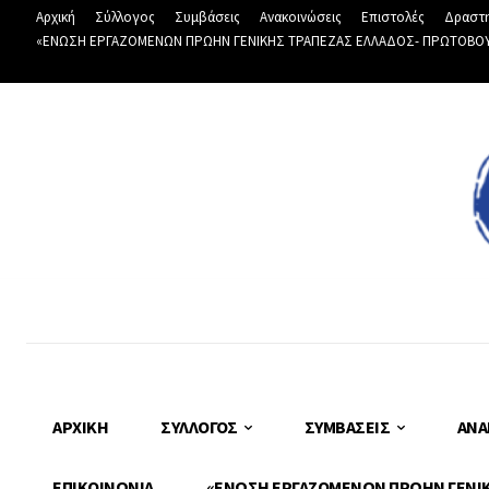
Αρχική
Σύλλογος
Συμβάσεις
Ανακοινώσεις
Επιστολές
Δραστη
«ΕΝΩΣΗ ΕΡΓΑΖΟΜΕΝΩΝ ΠΡΩΗΝ ΓΕΝΙΚΗΣ ΤΡΑΠΕΖΑΣ ΕΛΛΑΔΟΣ- ΠΡΩΤΟΒΟΥΛΙ
ΑΡΧΙΚΉ
ΣΎΛΛΟΓΟΣ
ΣΥΜΒΆΣΕΙΣ
ΑΝΑ
ΕΠΙΚΟΙΝΩΝΊΑ
«ΕΝΩΣΗ ΕΡΓΑΖΟΜΕΝΩΝ ΠΡΩΗΝ ΓΕΝΙΚΗ