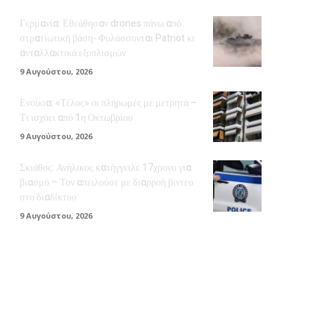
Γερμανία: Εθεάθησαν drones πάνω από
στρατιωτική βάση- Φυλάσσονται Patriot κι
ανταλλακτικά εξοπλισμών
9 Αυγούστου, 2026
Ενοίκια: «Τέλος» οι πληρωμές με μετρητά –
Τι ισχύει από 1η Οκτωβρίου
9 Αυγούστου, 2026
Σκιάθος: Ανήλικος κατήγγειλε 17χρονο για
βιασμό – Τον απειλούσε με διαρροή βίντεο
στο διαδίκτυο
9 Αυγούστου, 2026