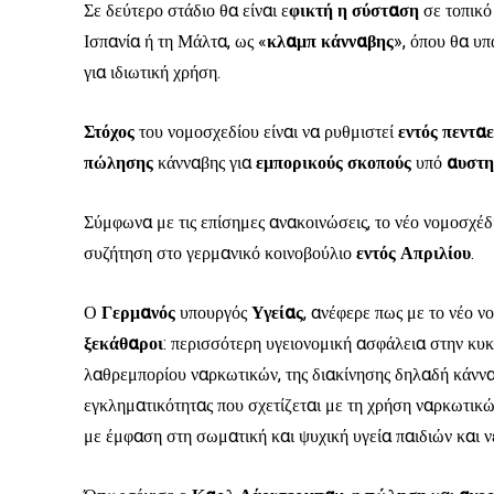
Σε δεύτερο στάδιο θα είναι ε
φικτή η σύσταση
σε τοπικό
Ισπανία ή τη Μάλτα, ως «
κλαμπ
κάνναβης
», όπου θα υπ
για ιδιωτική χρήση.
Στόχος
του νομοσχεδίου είναι να ρυθμιστεί
εντός πενταε
πώλησης
κάνναβης για
εμπορικούς
σκοπούς
υπό
αυστη
Σύμφωνα με τις επίσημες ανακοινώσεις, το νέο νομοσχέδ
συζήτηση στο γερμανικό κοινοβούλιο
εντός Απριλίου
.
Ο
Γερμανός
υπουργός
Υγείας
, ανέφερε πως με το νέο ν
ξεκάθαροι
: περισσότερη υγειονομική ασφάλεια στην κυ
λαθρεμπορίου ναρκωτικών, της διακίνησης δηλαδή κάνν
εγκληματικότητας που σχετίζεται με τη χρήση ναρκωτικώ
με έμφαση στη σωματική και ψυχική υγεία παιδιών και ν