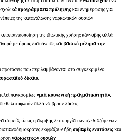
ρά
κάνναβης σε άτομα κάτω των 18 ετών
θα συνεχίσει
να
 σχολικά
προγράμματα πρόληψης
και ενημέρωσης για
συνέπειες της κατανάλωσης ναρκωτικών ουσιών
η αποποινικοποίηση της ιδιωτικής χρήσης κάνναβης αλλά
αγορά με όρους διαφάνειας και
βασικό μέλημα την
οι προτάσεις που περιλαμβάνονται στο συγκεκριμένο
ευρωπαϊκό
δίκαιο
.
τελεί παγκοσμίως
«μια κοινωνική πραγματικότητα»
,
 να εθελοτυφλούν αλλά να βρουν λύσεις.
να σημεία, όπως η ακριβής λειτουργία των σχεδιαζόμενων
ριστιανοδημοκράτες εκφράζουν ήδη
σοβαρές
ενστάσεις
και
χρήση
ναρκωτικών ουσιών
.