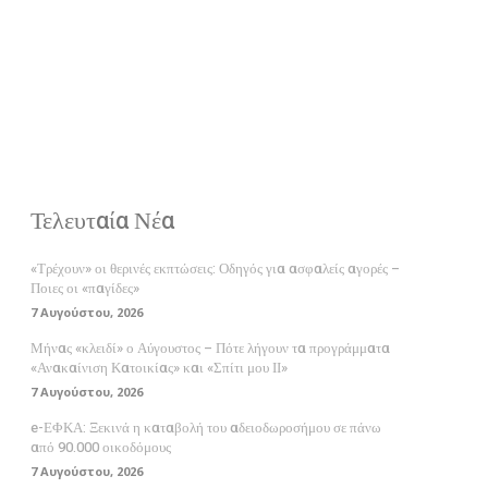
Τελευταία Νέα
«Τρέχουν» οι θερινές εκπτώσεις: Οδηγός για ασφαλείς αγορές –
Ποιες οι «παγίδες»
7 Αυγούστου, 2026
Μήνας «κλειδί» ο Αύγουστος – Πότε λήγουν τα προγράμματα
«Ανακαίνιση Κατοικίας» και «Σπίτι μου ΙΙ»
7 Αυγούστου, 2026
e-ΕΦΚΑ: Ξεκινά η καταβολή του αδειοδωροσήμου σε πάνω
από 90.000 οικοδόμους
7 Αυγούστου, 2026