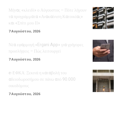
Μήνας «κλειδί» ο Αύγουστος – Πότε λήγουν
τα προγράμματα «Ανακαίνιση Κατοικίας»
και «Σπίτι μου ΙΙ»
7 Αυγούστου, 2026
Νέα εφαρμογή «Ergani App» για γρήγορες
προσλήψεις – Πώς λειτουργεί
7 Αυγούστου, 2026
e-ΕΦΚΑ: Ξεκινά η καταβολή του
αδειοδωροσήμου σε πάνω από 90.000
οικοδόμους
7 Αυγούστου, 2026