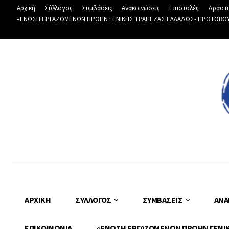
Αρχική
Σύλλογος
Συμβάσεις
Ανακοινώσεις
Επιστολές
Δραστη
«ΕΝΩΣΗ ΕΡΓΑΖΟΜΕΝΩΝ ΠΡΩΗΝ ΓΕΝΙΚΗΣ ΤΡΑΠΕΖΑΣ ΕΛΛΑΔΟΣ- ΠΡΩΤΟΒΟΥΛΙ
ΑΡΧΙΚΉ
ΣΎΛΛΟΓΟΣ
ΣΥΜΒΆΣΕΙΣ
ΑΝΑ
ΕΠΙΚΟΙΝΩΝΊΑ
«ΕΝΩΣΗ ΕΡΓΑΖΟΜΕΝΩΝ ΠΡΩΗΝ ΓΕΝΙΚΗ