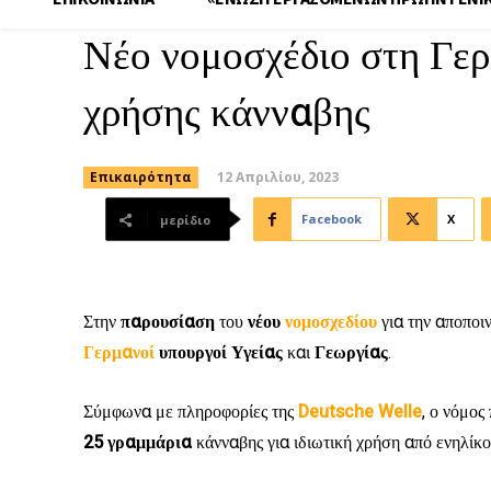
Νέο νομοσχέδιο στη Γερ
χρήσης κάνναβης
12 Απριλίου, 2023
Επικαιρότητα
Facebook
X
μερίδιο
Στην
παρουσίαση
του
νέου
νομοσχεδίου
για την αποποι
Γερμανοί
υπουργοί
Υγείας
και
Γεωργίας
.
Σύμφωνα με πληροφορίες της
Deutsche Welle
, ο νόμος
25 γραμμάρια
κάνναβης για ιδιωτική χρήση από ενηλίκ