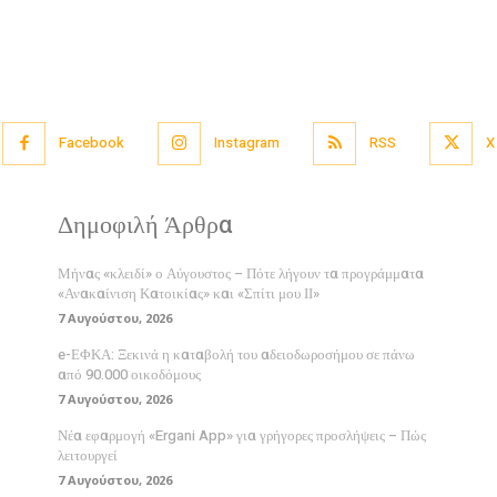
Facebook
Instagram
RSS
X
Δημοφιλή Άρθρα
Μήνας «κλειδί» ο Αύγουστος – Πότε λήγουν τα προγράμματα
«Ανακαίνιση Κατοικίας» και «Σπίτι μου ΙΙ»
7 Αυγούστου, 2026
e-ΕΦΚΑ: Ξεκινά η καταβολή του αδειοδωροσήμου σε πάνω
από 90.000 οικοδόμους
7 Αυγούστου, 2026
Νέα εφαρμογή «Ergani App» για γρήγορες προσλήψεις – Πώς
λειτουργεί
7 Αυγούστου, 2026