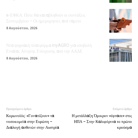
e-ΕΦΚΑ: Πότε θα καταβληθούν οι συντάξεις
Σεπτεμβρίου – Οι ημερομηνίες ανά ταμείο
8 Αυγούστου, 2026
Νέα ψηφιακή πλατφόρμα myAGRO για υποβολή
Ενιαίας Αίτησης Ενίσχυσης από την ΑΑΔΕ
8 Αυγούστου, 2026
Προηγούμενο άρθρο
Επόμενο άρθρο
Κορωνοϊός: «Γονατίζουν» τα
Η μετάλλαξη Όμικρον «έφτασε» στις
νοσοκομεία στην Ευρώπη –
ΗΠΑ – Στην Καλιφόρνια το πρώτο
Διαλογή ασθενών στην Αυστρία
κρούσμα