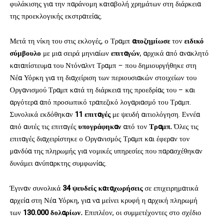
φυλάκισης για την παράνομη καταβολή χρημάτων στη διάρκεια
της προεκλογικής εκστρατείας.
Μετά τη νίκη του στις εκλογές, ο Τραμπ
αποζημίωσε
τον
ειδικό
σύμβουλο
με μια σειρά μηνιαίων
επιταγών
, αρχικά από ανακλητό
καταπίστευμα του Ντόναλντ Τραμπ – που δημιουργήθηκε στη
Νέα Υόρκη για τη διαχείριση των περιουσιακών στοιχείων του
Οργανισμού Τραμπ κατά τη διάρκεια της προεδρίας του – και
αργότερα από προσωπικό τραπεζικό λογαριασμό του Τραμπ.
Συνολικά εκδόθηκαν
11 επιταγές
με ψευδή αιτιολόγηση. Εννέα
από αυτές τις επιταγές
υπογράφηκαν
από τον
Τραμπ.
Όλες τις
επιταγές διαχειρίστηκε ο Οργανισμός Τραμπ και έφεραν τον
μανδύα της πληρωμής για νομικές υπηρεσίες που παρασχέθηκαν
δυνάμει ανύπαρκτης συμφωνίας.
Έγιναν συνολικά
34 ψευδείς καταχωρήσεις
σε επιχειρηματικά
αρχεία στη Νέα Υόρκη, για να μείνει κρυφή η αρχική πληρωμή
των
130.000 δολαρίων.
Επιπλέον, οι συμμετέχοντες στο σχέδιο