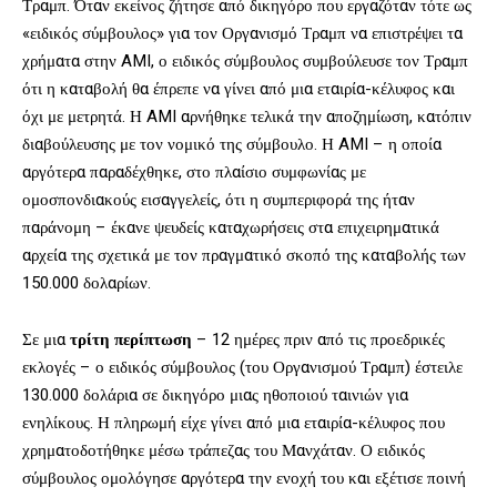
Τραμπ. Όταν εκείνος ζήτησε από δικηγόρο που εργαζόταν τότε ως
«ειδικός σύμβουλος» για τον Οργανισμό Τραμπ να επιστρέψει τα
χρήματα στην AMI, ο ειδικός σύμβουλος συμβούλευσε τον Τραμπ
ότι η καταβολή θα έπρεπε να γίνει από μια εταιρία-κέλυφος και
όχι με μετρητά. Η AMI αρνήθηκε τελικά την αποζημίωση, κατόπιν
διαβούλευσης με τον νομικό της σύμβουλο. Η AMI – η οποία
αργότερα παραδέχθηκε, στο πλαίσιο συμφωνίας με
ομοσπονδιακούς εισαγγελείς, ότι η συμπεριφορά της ήταν
παράνομη – έκανε ψευδείς καταχωρήσεις στα επιχειρηματικά
αρχεία της σχετικά με τον πραγματικό σκοπό της καταβολής των
150.000 δολαρίων.
Σε μια
τρίτη περίπτωση
– 12 ημέρες πριν από τις προεδρικές
εκλογές – ο ειδικός σύμβουλος (του Οργανισμού Τραμπ) έστειλε
130.000 δολάρια σε δικηγόρο μιας ηθοποιού ταινιών για
ενηλίκους. Η πληρωμή είχε γίνει από μια εταιρία-κέλυφος που
χρηματοδοτήθηκε μέσω τράπεζας του Μανχάταν. Ο ειδικός
σύμβουλος ομολόγησε αργότερα την ενοχή του και εξέτισε ποινή