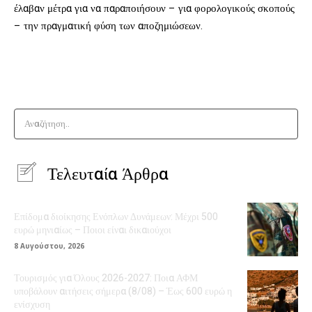
έλαβαν μέτρα για να παραποιήσουν – για φορολογικούς σκοπούς
– την πραγματική φύση των αποζημιώσεων.
Αναζήτηση..
Τελευταία Άρθρα
Επίδομα διοίκησης Ενόπλων Δυνάμεων: Μέχρι 500
ευρώ μηνιαίως – Ποιοι είναι δικαιούχοι
8 Αυγούστου, 2026
Τουρισμός για Όλους 2026-2027: Ποια ΑΦΜ
υποβάλουν αιτήσεις σήμερα (8/08) – Έως 600 ευρώ η
ενίσχυση