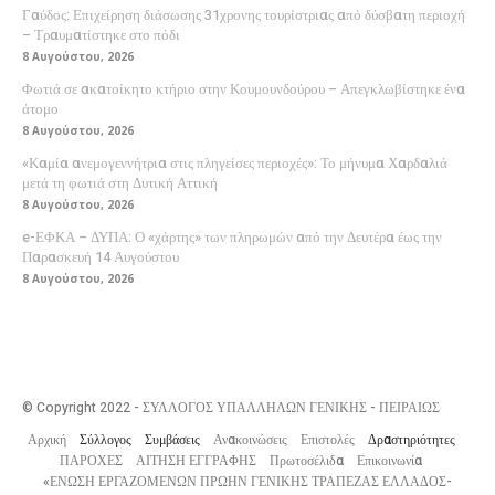
Γαύδος: Επιχείρηση διάσωσης 31χρονης τουρίστριας από δύσβατη περιοχή
– Τραυματίστηκε στο πόδι
8 Αυγούστου, 2026
Φωτιά σε ακατοίκητο κτήριο στην Κουμουνδούρου – Απεγκλωβίστηκε ένα
άτομο
8 Αυγούστου, 2026
«Καμία ανεμογεννήτρια στις πληγείσες περιοχές»: Το μήνυμα Χαρδαλιά
μετά τη φωτιά στη Δυτική Αττική
8 Αυγούστου, 2026
e-ΕΦΚΑ – ΔΥΠΑ: Ο «χάρτης» των πληρωμών από την Δευτέρα έως την
Παρασκευή 14 Αυγούστου
8 Αυγούστου, 2026
© Copyright 2022 - ΣΥΛΛΟΓΟΣ ΥΠΑΛΛΗΛΩΝ ΓΕΝΙΚΗΣ - ΠΕΙΡΑΙΩΣ
Αρχική
Σύλλογος
Συμβάσεις
Ανακοινώσεις
Επιστολές
Δραστηριότητες
ΠΑΡΟΧΕΣ
ΑΙΤΗΣΗ ΕΓΓΡΑΦΗΣ
Πρωτοσέλιδα
Επικοινωνία
«ΕΝΩΣΗ ΕΡΓΑΖΟΜΕΝΩΝ ΠΡΩΗΝ ΓΕΝΙΚΗΣ ΤΡΑΠΕΖΑΣ ΕΛΛΑΔΟΣ-