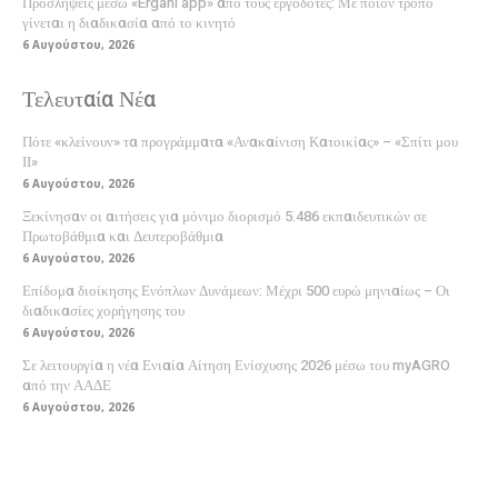
Προσλήψεις μέσω «Ergani app» από τους εργοδότες: Με ποιον τρόπο
γίνεται η διαδικασία από το κινητό
6 Αυγούστου, 2026
Τελευταία Νέα
Πότε «κλείνουν» τα προγράμματα «Ανακαίνιση Κατοικίας» – «Σπίτι μου
ΙΙ»
6 Αυγούστου, 2026
Ξεκίνησαν οι αιτήσεις για μόνιμο διορισμό 5.486 εκπαιδευτικών σε
Πρωτοβάθμια και Δευτεροβάθμια
6 Αυγούστου, 2026
Επίδομα διοίκησης Ενόπλων Δυνάμεων: Μέχρι 500 ευρώ μηνιαίως – Οι
διαδικασίες χορήγησης του
6 Αυγούστου, 2026
Σε λειτουργία η νέα Ενιαία Αίτηση Ενίσχυσης 2026 μέσω του myAGRO
από την ΑΑΔΕ
6 Αυγούστου, 2026