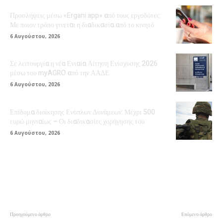
Προσλήψεις μέσω «Ergani app» από τους εργοδότες:
Με ποιον τρόπο γίνεται η διαδικασία από το κινητό
6 Αυγούστου, 2026
Σε λειτουργία η νέα Ενιαία Αίτηση Ενίσχυσης 2026
μέσω του myAGRO από την ΑΑΔΕ
6 Αυγούστου, 2026
Επίδομα διοίκησης Ενόπλων Δυνάμεων: Μέχρι 500
ευρώ μηνιαίως – Οι διαδικασίες χορήγησης του
6 Αυγούστου, 2026
Προηγούμενο άρθρο
Επόμενο άρθρο