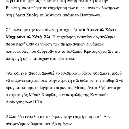
φέρεται ότι σχεδίαζε επιθέσεις στη Μέση Ανατολή και την
Ευρώπη, σκοτώθηκε σε επιχείρηση των αμερικανικών δυνάμεων
στη βόρεια
Συρία
, επιβεβαίωσε απόψε το Πεντάγωνο.
Σύμφωνα με την ανακοίνωση, στόχος ήταν
ο Αμπντ αλ Χάντι
Μαχμούντ αλ Χάτζι Άλι
. Η επιχείρηση εναντίον οργανώθηκε
αφού περιήλθαν σε γνώση των αμερικανικών δυνάμεων
πληροφορίες που ανέφεραν ότι το Ισλαμικό Κράτος σχεδίαζε την
απαγωγή αξιωματούχων στο εξωτερικό.
«Αν και έχει αποδυναμωθεί, το Ισλαμικό Κράτος παραμένει ικανό
να διεξάγει επιχειρήσεις στην περιοχή και διατηρεί την επιθυμία να
πραγματοποιήσει πλήγματα πέραν της Μέσης Ανατολής’ ανέφερε
ο στρατηγός Μάικλ Κουρίλα, ο επικεφαλής της Κεντρικής
Διοίκησης των ΗΠΑ.
Άλλοι δύο ένοπλοι σκοτώθηκαν στην επιχείρηση αυτή. Δεν
αναφέρθηκαν θύματα μεταξύ αμάχων.