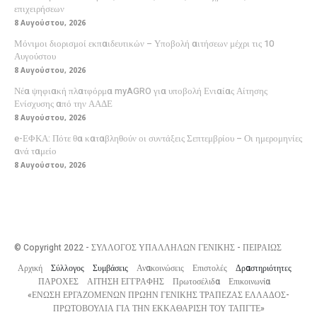
επιχειρήσεων
8 Αυγούστου, 2026
Μόνιμοι διορισμοί εκπαιδευτικών – Υποβολή αιτήσεων μέχρι τις 10
Αυγούστου
8 Αυγούστου, 2026
Νέα ψηφιακή πλατφόρμα myAGRO για υποβολή Ενιαίας Αίτησης
Ενίσχυσης από την ΑΑΔΕ
8 Αυγούστου, 2026
e-ΕΦΚΑ: Πότε θα καταβληθούν οι συντάξεις Σεπτεμβρίου – Οι ημερομηνίες
ανά ταμείο
8 Αυγούστου, 2026
© Copyright 2022 - ΣΥΛΛΟΓΟΣ ΥΠΑΛΛΗΛΩΝ ΓΕΝΙΚΗΣ - ΠΕΙΡΑΙΩΣ
Αρχική
Σύλλογος
Συμβάσεις
Ανακοινώσεις
Επιστολές
Δραστηριότητες
ΠΑΡΟΧΕΣ
ΑΙΤΗΣΗ ΕΓΓΡΑΦΗΣ
Πρωτοσέλιδα
Επικοινωνία
«ΕΝΩΣΗ ΕΡΓΑΖΟΜΕΝΩΝ ΠΡΩΗΝ ΓΕΝΙΚΗΣ ΤΡΑΠΕΖΑΣ ΕΛΛΑΔΟΣ-
ΠΡΩΤΟΒΟΥΛΙΑ ΓΙΑ ΤΗΝ ΕΚΚΑΘΑΡΙΣΗ ΤΟΥ ΤΑΠΓΤΕ»