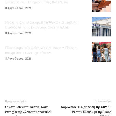
Σεπτεμβρίου – Οι ημερομηνίες ανά ταμείο
8 Αυγούστου, 2026
Νέα ψηφιακή πλατφόρμα myAGRO για υποβολή
Ενιαίας Αίτησης Ενίσχυσης από την ΑΑΔΕ
8 Αυγούστου, 2026
Πότε σταματούν οι θερινές εκπτώσεις – Ποιες οι
υποχρεώσεις των επιχειρήσεων
8 Αυγούστου, 2026
Προηγούμενο άρθρο
Επόμενο άρθρο
Οικονόμου κατά Τσίπρα: Κάθε
Κορωνοϊός: Η εξάπλωση της Covid-
επιτυχία της χώρας του προκαλεί
19 στην Ελλάδα με αριθμούς