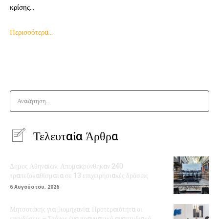
κρίσης…
Περισσότερα…
Αναζήτηση..
Τελευταία Άρθρα
Δήμος Αθηναίων: Απομακρύνθηκαν 240
τραπεζοκαθίσματα σε 13 επιχειρησιακές δράσεις
6 Αυγούστου, 2026
Μητσοτάκης για βιομηχανία: Προτεραιότητα οι
επενδύσεις – Στόχος ένα πραγματικό αναπτυξιακό