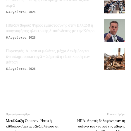
άλμα
6 Αυγούστου, 2026
Παπασταύρου: Ψήφος εμπιστοσύνης στην Ελλάδα η
υπογραφή της ηλεκτρικής διασύνδεσης με την Κύπρο
6 Αυγούστου, 2026
Πυρκαγιές: Άμεσα οι μελέτες, μέχρι Δεκέμβρη τα
αντιπλημμυρικά έργα – Σήμερα η εξειδίκευση των
μέτρων
6 Αυγούστου, 2026
Προηγούμενο άρθρο
Επόμενο άρθρο
Μετάλλαξη Όμικρον: Ήπια ή
ΗΠΑ: Ληστές δολοφόνησαν τη
καθόλου συμπτώματα βλέπουν οι
σύζυγο του «νονού της μαύρης