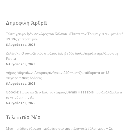
Δημοφιλή Άρθρα
Τελεσίγραφο Ιράν σε χώρες του Κόλπου: «Πιέστε τον Τραμπ για συμφωνία ή
θα σας χτυπήσουμε»
6 Αυγούστου, 2026
Ζελένσκι: O ουκρανικός στρατός έπληξε δύο διυλιστήρια πετρελαίου στη
Ρωσία
6 Αυγούστου, 2026
Δήμος Αθηναίων: Απομακρύνθηκαν 240 τραπεζοκαθίσματα σε 13
επιχειρησιακές δράσεις
6 Αυγούστου, 2026
Google: Ποιος είναι ο Ελληνοκύπριος Demis Hassabis που αναλαμβάνει
το «τιμόνι» της ΑΙ
6 Αυγούστου, 2026
Τελευταία Νέα
Μυστηριώδεις θάνατοι ταράνδων στο αρχιπέλαγος Σβάλμπαρντ – Σε