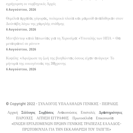
εγρήγορση οι νορβηγικές Αρχές
6 Αυγούστου, 2026
Θεμέλια αρχαίας γέφυρας, πολεμικά πλοία και μαμούθ αναδύθηκαν στον
Δούναβη λόγω της χαμηλής στάθμης
6 Αυγούστου, 2026
Μεντβέντεφ κατά Ιαπωνίας για τη Χιροσίμα: «Υποτελής των ΗΠΑ – Θα
μετατραπεί σε ρόνιν»
6 Αυγούστου, 2026
Κυψέλη: «Αφιέρωσε τη ζωή της βοηθώντας όσους είχαν ανάγκη»: Το
μήνυμα της οικογένειας της 38χρονης
6 Αυγούστου, 2026
© Copyright 2022 - ΣΥΛΛΟΓΟΣ ΥΠΑΛΛΗΛΩΝ ΓΕΝΙΚΗΣ - ΠΕΙΡΑΙΩΣ
Αρχική
Σύλλογος
Συμβάσεις
Ανακοινώσεις
Επιστολές
Δραστηριότητες
ΠΑΡΟΧΕΣ
ΑΙΤΗΣΗ ΕΓΓΡΑΦΗΣ
Πρωτοσέλιδα
Επικοινωνία
«ΕΝΩΣΗ ΕΡΓΑΖΟΜΕΝΩΝ ΠΡΩΗΝ ΓΕΝΙΚΗΣ ΤΡΑΠΕΖΑΣ ΕΛΛΑΔΟΣ-
ΠΡΩΤΟΒΟΥΛΙΑ ΓΙΑ ΤΗΝ ΕΚΚΑΘΑΡΙΣΗ ΤΟΥ ΤΑΠΓΤΕ»