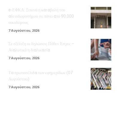
e-ΕΦΚΑ: Ξεκινά η καταβολή του
αδειοδωροσήμου σε πάνω από 90.000
οικοδόμους
7 Αυγούστου, 2026
Σε εξέλιξη οι δηλώσεις Πόθεν Έσχες –
Αναλυτικά η διαδικασία
7 Αυγούστου, 2026
Τα πρωτοσέλιδα των εφημερίδων (07
Αυγούστου)
7 Αυγούστου, 2026