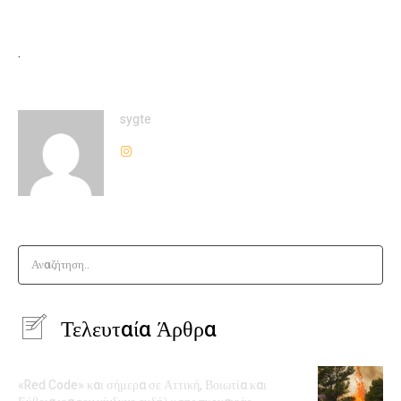
.
sygte
Αναζήτηση..
Τελευταία Άρθρα
«Red Code» και σήμερα σε Αττική, Βοιωτία και