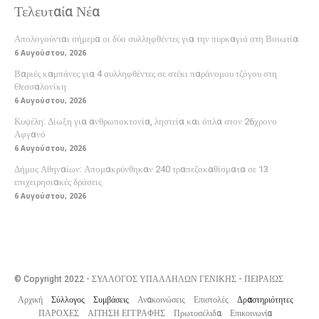
Τελευταία Νέα
Απολογούνται σήμερα οι δύο συλληφθέντες για την πυρκαγιά στη Βοιωτία
6 Αυγούστου, 2026
Βαριές καμπάνες για 4 συλληφθέντες σε στέκι παράνομου τζόγου στη
Θεσσαλονίκη
6 Αυγούστου, 2026
Κυψέλη: Δίωξη για ανθρωποκτονία, ληστεία και όπλα στον 26χρονο
Αφγανό
6 Αυγούστου, 2026
Δήμος Αθηναίων: Απομακρύνθηκαν 240 τραπεζοκαθίσματα σε 13
επιχειρησιακές δράσεις
6 Αυγούστου, 2026
© Copyright 2022 - ΣΥΛΛΟΓΟΣ ΥΠΑΛΛΗΛΩΝ ΓΕΝΙΚΗΣ - ΠΕΙΡΑΙΩΣ
Αρχική
Σύλλογος
Συμβάσεις
Ανακοινώσεις
Επιστολές
Δραστηριότητες
ΠΑΡΟΧΕΣ
ΑΙΤΗΣΗ ΕΓΓΡΑΦΗΣ
Πρωτοσέλιδα
Επικοινωνία