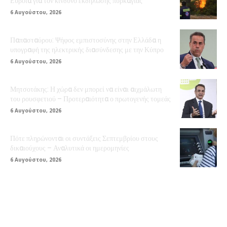
Εύβοια για τον κίνδυνο εκδήλωσης πυρκαγιάς
6 Αυγούστου, 2026
Παπασταύρου: Ψήφος εμπιστοσύνης στην Ελλάδα η
υπογραφή της ηλεκτρικής διασύνδεσης με την Κύπρο
6 Αυγούστου, 2026
Μητσοτάκης: Η χώρα δεν μπορεί να είναι αιχμάλωτη
του ρουσφετιού – Προτεραιότητα ο πρωτογενής τομεάς
6 Αυγούστου, 2026
Πότε πληρώνονται οι συντάξεις Σεπτεμβρίου στους
δικαιούχους – Αναλυτικά οι ημερομηνίες
6 Αυγούστου, 2026