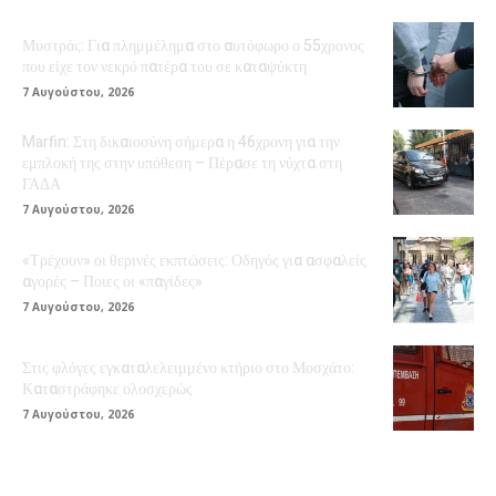
Μυστράς: Για πλημμέλημα στο αυτόφωρο ο 55χρονος
που είχε τον νεκρό πατέρα του σε καταψύκτη
7 Αυγούστου, 2026
Marfin: Στη δικαιοσύνη σήμερα η 46χρονη για την
εμπλοκή της στην υπόθεση – Πέρασε τη νύχτα στη
ΓΑΔΑ
7 Αυγούστου, 2026
«Τρέχουν» οι θερινές εκπτώσεις: Οδηγός για ασφαλείς
αγορές – Ποιες οι «παγίδες»
7 Αυγούστου, 2026
Στις φλόγες εγκαταλελειμμένο κτήριο στο Μοσχάτο:
Καταστράφηκε ολοσχερώς
7 Αυγούστου, 2026