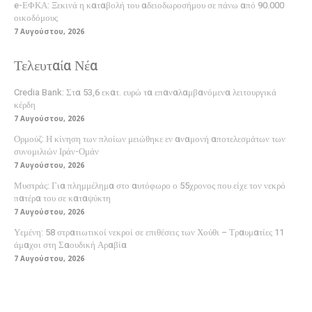
e-ΕΦΚΑ: Ξεκινά η καταβολή του αδειοδωροσήμου σε πάνω από 90.000
οικοδόμους
7 Αυγούστου, 2026
Τελευταία Νέα
Credia Bank: Στα 53,6 εκατ. ευρώ τα επαναλαμβανόμενα λειτουργικά
κέρδη
7 Αυγούστου, 2026
Ορμούζ: Η κίνηση των πλοίων μειώθηκε εν αναμονή αποτελεσμάτων των
συνομιλιών Ιράν-Ομάν
7 Αυγούστου, 2026
Μυστράς: Για πλημμέλημα στο αυτόφωρο ο 55χρονος που είχε τον νεκρό
πατέρα του σε καταψύκτη
7 Αυγούστου, 2026
Υεμένη: 58 στρατιωτικοί νεκροί σε επιθέσεις των Χούθι – Τραυματίες 11
άμαχοι στη Σαουδική Αραβία
7 Αυγούστου, 2026