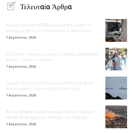
Τελευταία Άρθρα
Κονγκό: Πάνω από 4.000 κρούσματα Έμπολα – Η
δεύτερη μεγαλύτερη επιδημία του ιού παγκοσμίως
7 Αυγούστου, 2026
«Τρέχουν» οι θερινές εκπτώσεις: Οδηγός για ασφαλείς
αγορές – Ποιες οι «παγίδες»
7 Αυγούστου, 2026
Ορμούζ: Η κίνηση των πλοίων μειώθηκε εν αναμονή
αποτελεσμάτων των συνομιλιών Ιράν-Ομάν
7 Αυγούστου, 2026
Ρωσικά drones έπληξαν φορτηγά πλοία στη Μαύρη
Θάλασσα και αγροτικές αποθήκες στο Χάρκοβο
7 Αυγούστου, 2026