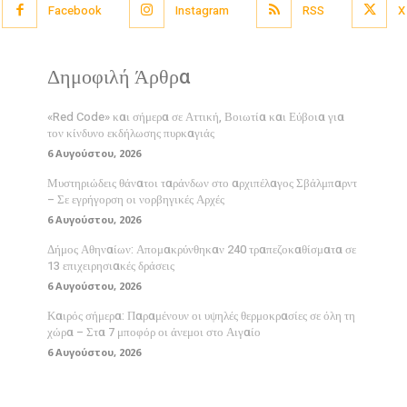
Facebook
Instagram
RSS
X
Δημοφιλή Άρθρα
«Red Code» και σήμερα σε Αττική, Βοιωτία και Εύβοια για
τον κίνδυνο εκδήλωσης πυρκαγιάς
6 Αυγούστου, 2026
Μυστηριώδεις θάνατοι ταράνδων στο αρχιπέλαγος Σβάλμπαρντ
– Σε εγρήγορση οι νορβηγικές Αρχές
6 Αυγούστου, 2026
Δήμος Αθηναίων: Απομακρύνθηκαν 240 τραπεζοκαθίσματα σε
13 επιχειρησιακές δράσεις
6 Αυγούστου, 2026
Καιρός σήμερα: Παραμένουν οι υψηλές θερμοκρασίες σε όλη τη
χώρα – Στα 7 μποφόρ οι άνεμοι στο Αιγαίο
6 Αυγούστου, 2026