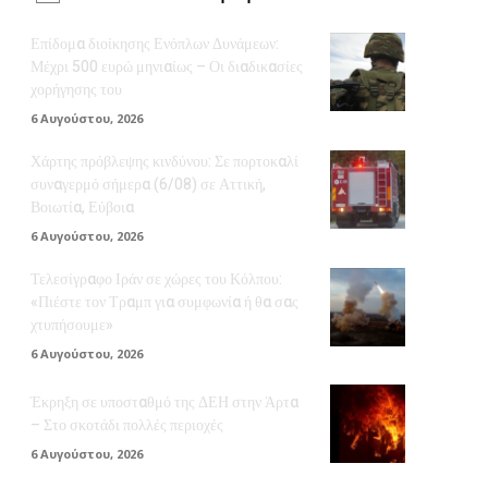
Επίδομα διοίκησης Ενόπλων Δυνάμεων:
Μέχρι 500 ευρώ μηνιαίως – Οι διαδικασίες
χορήγησης του
6 Αυγούστου, 2026
Χάρτης πρόβλεψης κινδύνου: Σε πορτοκαλί
συναγερμό σήμερα (6/08) σε Αττική,
Βοιωτία, Εύβοια
6 Αυγούστου, 2026
Τελεσίγραφο Ιράν σε χώρες του Κόλπου:
«Πιέστε τον Τραμπ για συμφωνία ή θα σας
χτυπήσουμε»
6 Αυγούστου, 2026
Έκρηξη σε υποσταθμό της ΔΕΗ στην Άρτα
– Στο σκοτάδι πολλές περιοχές
6 Αυγούστου, 2026