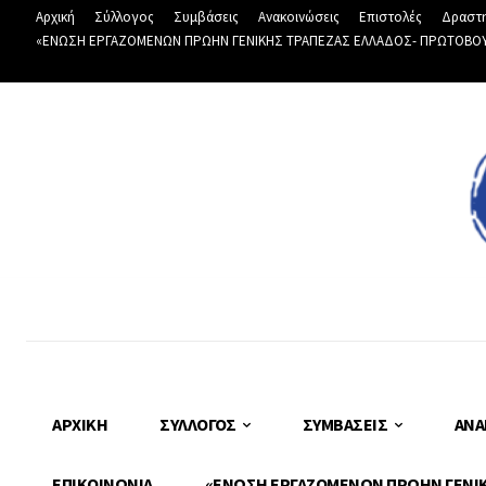
Αρχική
Σύλλογος
Συμβάσεις
Ανακοινώσεις
Επιστολές
Δραστη
«ΕΝΩΣΗ ΕΡΓΑΖΟΜΕΝΩΝ ΠΡΩΗΝ ΓΕΝΙΚΗΣ ΤΡΑΠΕΖΑΣ ΕΛΛΑΔΟΣ- ΠΡΩΤΟΒΟΥΛΙ
ΑΡΧΙΚΉ
ΣΎΛΛΟΓΟΣ
ΣΥΜΒΆΣΕΙΣ
ΑΝΑ
ΕΠΙΚΟΙΝΩΝΊΑ
«ΕΝΩΣΗ ΕΡΓΑΖΟΜΕΝΩΝ ΠΡΩΗΝ ΓΕΝΙΚΗ