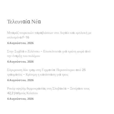
Τελευταία Νέα
Μπαράζ τουρκικών παραβιάσεων στο Αιγαίο και εμπλοκή με
οπλισμένα F-16
6 Αυγούστου, 2026
Στην Σερβία ο Ζελένσκι – Επισκέπτεται για πρώτη φορά από
την έναρξη του πολέμου
6 Αυγούστου, 2026
Σύγκρουση δύο τραμ στη Γερμανία: Περισσότεροι από 25
τραυματίες – Κρίσιμη η κατάσταση για τρεις
6 Αυγούστου, 2026
Ρεκόρ υψηλής θερμοκρασίας στη Σλοβακία – Ξεπέρασε τους
42,2 βαθμούς Κελσίου
6 Αυγούστου, 2026