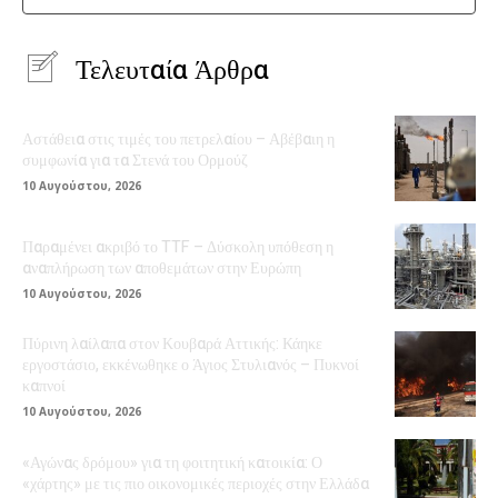
Τελευταία Άρθρα
Αστάθεια στις τιμές του πετρελαίου – Αβέβαιη η
συμφωνία για τα Στενά του Ορμούζ
10 Αυγούστου, 2026
Παραμένει ακριβό το TTF – Δύσκολη υπόθεση η
αναπλήρωση των αποθεμάτων στην Ευρώπη
10 Αυγούστου, 2026
Πύρινη λαίλαπα στον Κουβαρά Αττικής: Κάηκε
εργοστάσιο, εκκένωθηκε ο Άγιος Στυλιανός – Πυκνοί
καπνοί
10 Αυγούστου, 2026
«Αγώνας δρόμου» για τη φοιτητική κατοικία: Ο
«χάρτης» με τις πιο οικονομικές περιοχές στην Ελλάδα