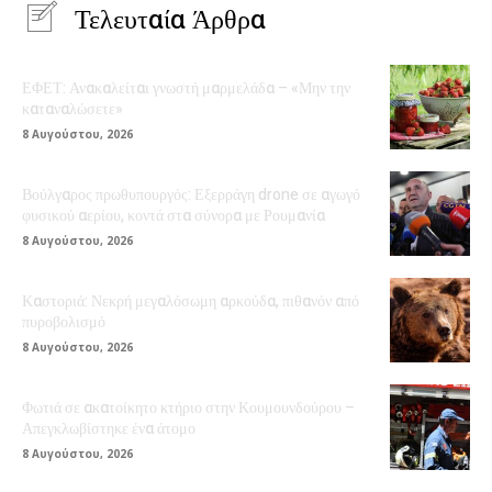
Τελευταία Άρθρα
ΕΦΕΤ: Ανακαλείται γνωστή μαρμελάδα – «Μην την
καταναλώσετε»
8 Αυγούστου, 2026
Βούλγαρος πρωθυπουργός: Εξερράγη drone σε αγωγό
φυσικού αερίου, κοντά στα σύνορα με Ρουμανία
8 Αυγούστου, 2026
Καστοριά: Νεκρή μεγαλόσωμη αρκούδα, πιθανόν από
πυροβολισμό
8 Αυγούστου, 2026
Φωτιά σε ακατοίκητο κτήριο στην Κουμουνδούρου –
Απεγκλωβίστηκε ένα άτομο
8 Αυγούστου, 2026