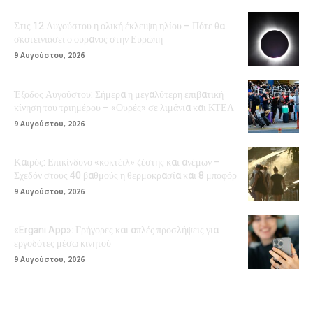
Στις 12 Αυγούστου η ολική έκλειψη ηλίου – Πότε θα
σκοτεινιάσει ο ουρανός στην Ευρώπη
9 Αυγούστου, 2026
Έξοδος Αυγούστου: Σήμερα η μεγαλύτερη επιβατική
κίνηση του τριημέρου – «Ουρές» σε λιμάνια και ΚΤΕΛ
9 Αυγούστου, 2026
Καιρός: Επικίνδυνο «κοκτέιλ» ζέστης και ανέμων –
Σχεδόν στους 40 βαθμούς η θερμοκρασία και 8 μποφόρ
9 Αυγούστου, 2026
«Ergani App»: Γρήγορες και απλές προσλήψεις για
εργοδότες μέσω κινητού
9 Αυγούστου, 2026