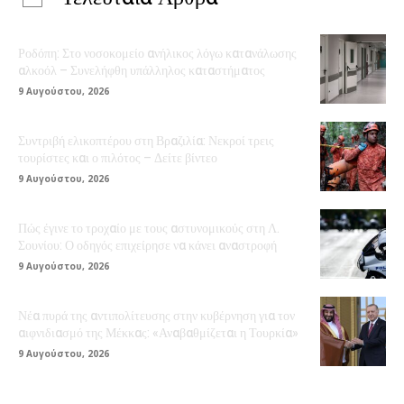
Ροδόπη: Στο νοσοκομείο ανήλικος λόγω κατανάλωσης
αλκοόλ – Συνελήφθη υπάλληλος καταστήματος
9 Αυγούστου, 2026
Συντριβή ελικοπτέρου στη Βραζιλία: Νεκροί τρεις
τουρίστες και ο πιλότος – Δείτε βίντεο
9 Αυγούστου, 2026
Πώς έγινε το τροχαίο με τους αστυνομικούς στη Λ.
Σουνίου: Ο οδηγός επιχείρησε να κάνει αναστροφή
9 Αυγούστου, 2026
Νέα πυρά της αντιπολίτευσης στην κυβέρνηση για τον
αιφνιδιασμό της Μέκκας: «Αναβαθμίζεται η Τουρκία»
9 Αυγούστου, 2026