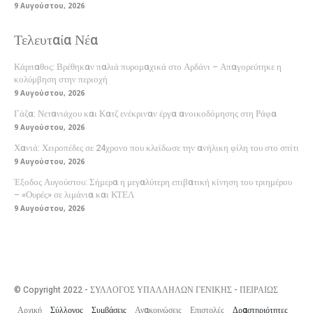
9 Αυγούστου, 2026
Τελευταία Νέα
Κάρπαθος: Βρέθηκαν παλιά πυρομαχικά στο Αρδάνι – Απαγορεύτηκε η
κολύμβηση στην περιοχή
9 Αυγούστου, 2026
Γάζα: Νετανιάχου και Κατζ ενέκριναν έργα ανοικοδόμησης στη Ράφα
9 Αυγούστου, 2026
Χανιά: Χειροπέδες σε 24χρονο που κλείδωσε την ανήλικη φίλη του στο σπίτι
9 Αυγούστου, 2026
Έξοδος Αυγούστου: Σήμερα η μεγαλύτερη επιβατική κίνηση του τριημέρου
– «Ουρές» σε λιμάνια και ΚΤΕΛ
9 Αυγούστου, 2026
© Copyright 2022 - ΣΥΛΛΟΓΟΣ ΥΠΑΛΛΗΛΩΝ ΓΕΝΙΚΗΣ - ΠΕΙΡΑΙΩΣ
Αρχική
Σύλλογος
Συμβάσεις
Ανακοινώσεις
Επιστολές
Δραστηριότητες