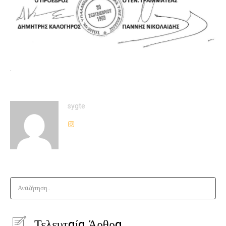
.
sygte
Αναζήτηση..
Τελευταία Άρθρα