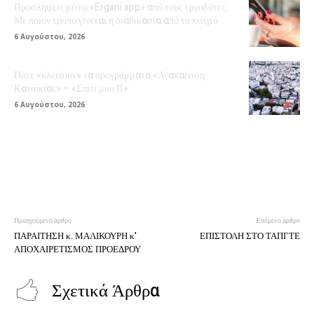
Προσλήψεις μέσω «Ergani app» από τους εργοδότες:
Με ποιον τρόπο γίνεται η διαδικασία από το κινητό
6 Αυγούστου, 2026
Πότε «κλείνουν» τα προγράμματα «Ανακαίνιση
Κατοικίας» – «Σπίτι μου ΙΙ»
6 Αυγούστου, 2026
Προηγούμενο άρθρο
Επόμενο άρθρο
ΠΑΡΑΙΤΗΣΗ κ. ΜΑΛΙΚΟΥΡΗ κ’
ΕΠΙΣΤΟΛΗ ΣΤΟ ΤΑΠΓΤΕ
ΑΠΟΧΑΙΡΕΤΙΣΜΟΣ ΠΡΟΕΔΡΟΥ
Σχετικά Άρθρα