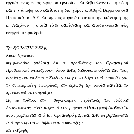
εργαζόμενος εκτός ωραρίου εργασίας. Επιβεβαιώνοντας τη θέση
και την άποψη που κατέθεσε η δικηγόρος κ. Αθηνά Βέρροιου στα
Πρακτικά του Δ.Σ. Επίσης σας παραθέτουμε και την απάντηση της
κ. Λαχάνου η οποία είναι σαφέστατη και αποδεικνύεται πώς
ενεργεί το προεδρείο.
Τρι 5/11/2013 7:52 μμ
Κύριε Πρόεδρε,
συμφωνούμε απόλυτα ότι οι προβλέψεις του Οργανισμού
Προσωπικού υπερισχύουν, όπου αυτές διαφοροποιούνται από τους
κανόνες οποιουδήποτε Κώδικα και για το λόγο αυτό προσθέσαμε
τη συγκεκριμένη διευκρίνιση στη δήλωση την οποία καλείται το
προσωπικό να υπογράψει.
Ως εκ τούτου, στη συγκεκριμένη περίπτωση του Κώδικα
Δεοντολογίας, είναι σαφές ότι υπερισχύει η Πειθαρχική Διαδικασία
που προβλέπεται από τον Οργανισμό μας, και αυτό επιβεβαιώνεται
από την παραπάνω δήλωση που συντάξαμε
Με εκτίμηση