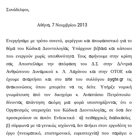
Συνάδελφοι,
Αθήνα, 7 Νοεμβρίου 2013
Ενεργήσαμε με τρόπο συνετό, φερέγγυο και αποφασιστικό για το
θέμα του Κώδικα Δεοντολογίας. Υπάρχουν βέβαια και κάποιοι
που ενεργούν χωρίς υπευθυνότητα. Τους αφήνουμε στην κρίση
σας. Αποστείλαμε την απόφαση του Δ.Σ. στην Δ/ντρια
Ανθρώπινου Δυναμικού κ. Λ. Λαχάνου και στην ΟΤΟΕ και
έχουμε αναρτήσει και στο site του συλλόγου sygte.gr τις
ανακοινώσεις όπου μπορείτε να τις δείτε. Υπήρξε νομική
γνωμάτευση από τον δικηγόρο κ. Αναστάσιο Πετρόπουλο
δίνοντας απάντηση ακόμη μια φορά υποστηρίζοντας ότι ο
Οργανισμός υπερισχύει του Κώδικα Δεοντολογίας, σε όσα δεν
προσκρούουν σε αυτόν. Ενδεικτικά : α) πειθαρχικές διαδικασίες
β) σύμφωνα με τα γενικώς ισχύοντα, δεν ανήκει στον εργοδότη το
έργο (πνευματικό, επιστημονικό, ευρεσιτεχνία) που παράγει ο