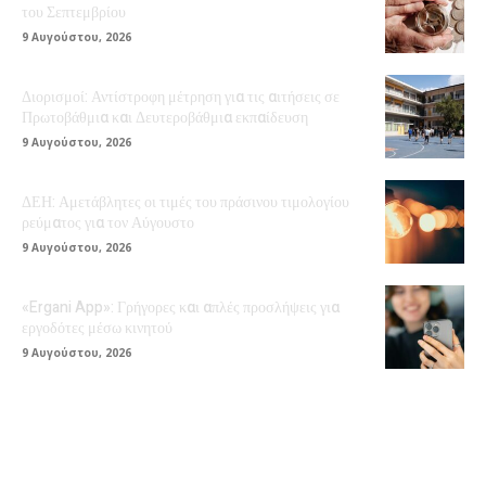
του Σεπτεμβρίου
9 Αυγούστου, 2026
Διορισμοί: Αντίστροφη μέτρηση για τις αιτήσεις σε
Πρωτοβάθμια και Δευτεροβάθμια εκπαίδευση
9 Αυγούστου, 2026
ΔΕΗ: Αμετάβλητες οι τιμές του πράσινου τιμολογίου
ρεύματος για τον Αύγουστο
9 Αυγούστου, 2026
«Ergani App»: Γρήγορες και απλές προσλήψεις για
εργοδότες μέσω κινητού
9 Αυγούστου, 2026