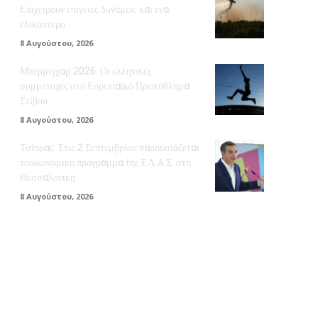
Επιχειρούν επίγειες δυνάμεις και ένα
ελικόπτερο
8 Αυγούστου, 2026
Μπέρμιγχαμ 2026: Οι ελληνικές
συμμετοχές στο Ευρωπαϊκό Πρωτάθλημα
Στίβου
8 Αυγούστου, 2026
Τσίπρας: Στις 2 Σεπτεμβρίου παρουσιάζεται
τοοικονομικό πρόγραμμα της ΕΛ.Α.Σ. στη
Θεσσαλονίκη
8 Αυγούστου, 2026