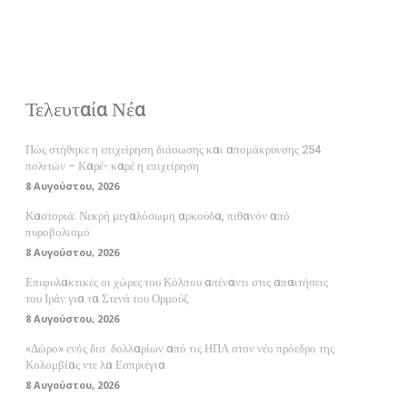
Τελευταία Νέα
Πώς στήθηκε η επιχείρηση διάσωσης και απομάκρυνσης 254
πολιτών – Καρέ- καρέ η επιχείρηση
8 Αυγούστου, 2026
Καστοριά: Νεκρή μεγαλόσωμη αρκούδα, πιθανόν από
πυροβολισμό
8 Αυγούστου, 2026
Επιφυλακτικές οι χώρες του Κόλπου απέναντι στις απαιτήσεις
του Ιράν για τα Στενά του Ορμούζ
8 Αυγούστου, 2026
«Δώρο» ενός δισ. δολλαρίων από τις ΗΠΑ στον νέο πρόεδρο της
Κολομβίας ντε λα Εσπριέγια
8 Αυγούστου, 2026