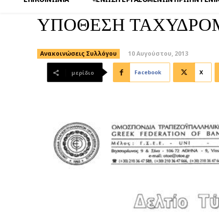
ΥΠΟΘΕΣΗ ΤΑΧΥΔΡΟΜ
10 Αυγούστου, 2013
Ανακοινώσεις Συλλόγου
Facebook
X
μερίδιο