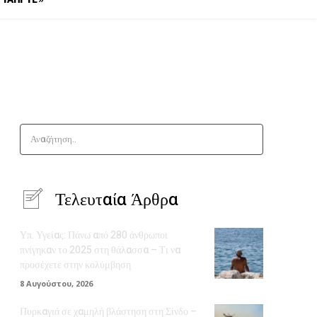
Αναζήτηση..
Τελευταία Άρθρα
Υπ. Υγείας: Πάνω από 280 άνθρωποι
πνίγηκαν το 2025 στη θάλασσα – Τι να
προσέχετε στην κολύμβηση
8 Αυγούστου, 2026
Πυρκαγιά σε χαμηλή βλάστηση στη Σίνδο –