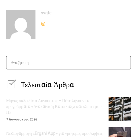
sygte
Αναζήτηση..
Τελευταία Άρθρα
Μήνας «κλειδί» ο Αύγουστος – Πότε λήγουν τα
προγράμματα «Ανακαίνιση Κατοικίας» και «Σπίτι μου
ΙΙ»
7 Αυγούστου, 2026
Νέα εφαρμογή «Ergani App» για γρήγορες προσλήψεις