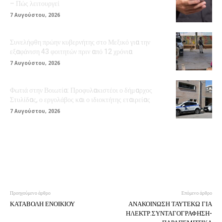
– Πώς λειτουργεί
7 Αυγούστου, 2026
Συνελήφθη πρώην κυβερνήτης στο Μεξικό για την
εξαφάνιση 43 φοιτητών πριν από 12 χρόνια
7 Αυγούστου, 2026
Φωτιά στην Βοιωτία: Προφυλακιστέοι ο δήμαρχος
Στυλίδας, ο εργολάβος και ο ιδιοκτήτης εταιρείας
7 Αυγούστου, 2026
Προηγούμενο άρθρο
Επόμενο άρθρο
ΚΑΤΑΒΟΛΗ ΕΝΟΙΚΙΟΥ
ΑΝΑΚΟΙΝΩΣΗ ΤΑΥΤΕΚΩ ΓΙΑ
ΗΛΕΚΤΡ.ΣΥΝΤΑΓΟΓΡΑΦΗΣΗ-