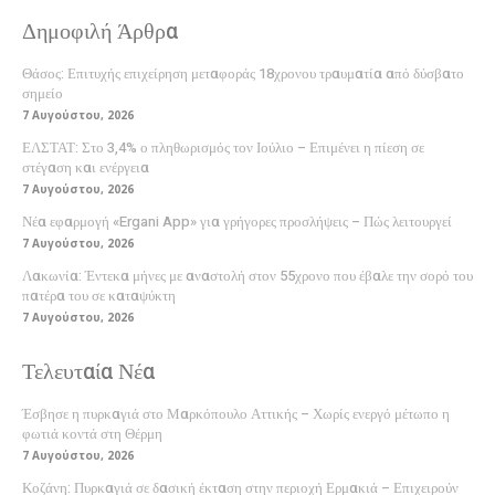
Δημοφιλή Άρθρα
Θάσος: Επιτυχής επιχείρηση μεταφοράς 18χρονου τραυματία από δύσβατο
σημείο
7 Αυγούστου, 2026
ΕΛΣΤΑΤ: Στο 3,4% ο πληθωρισμός τον Ιούλιο – Επιμένει η πίεση σε
στέγαση και ενέργεια
7 Αυγούστου, 2026
Νέα εφαρμογή «Ergani App» για γρήγορες προσλήψεις – Πώς λειτουργεί
7 Αυγούστου, 2026
Λακωνία: Έντεκα μήνες με αναστολή στον 55χρονο που έβαλε την σορό του
πατέρα του σε καταψύκτη
7 Αυγούστου, 2026
Τελευταία Νέα
Έσβησε η πυρκαγιά στο Μαρκόπουλο Αττικής – Χωρίς ενεργό μέτωπο η
φωτιά κοντά στη Θέρμη
7 Αυγούστου, 2026
Κοζάνη: Πυρκαγιά σε δασική έκταση στην περιοχή Ερμακιά – Επιχειρούν