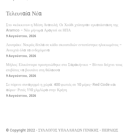
Τελευταία Νέα
Στο «κόκκινο» η Μέση Ανατολή: Οι Χούθι χτύπησαν εγκατάσταση της
Aramco – Νέο μήνυμα Αραγτσί σε ΗΠΑ
9 Αυγούστου, 2026
Λουτράκι: Νεκρός δίπλα σε κάδο σκουπιδιών εντοπίστηκε ηλικιωμένος –
Ανοιχτά όλα τα ενδεχόμενα
9 Αυγούστου, 2026
Μήλος: Ελικόπτερο προσγειώθηκε στο Σαρακήνικο – Βίντεο δείχνει τους
επιβάτες να βουτάνε στη θάλασσα
9 Αυγούστου, 2026
Σε πύρινο συναγερμό η χώρα: 400 φωτιές σε 10 μέρες- Red Code και
αύριο- Ριπές 110 χλμ/ώρα στην Κρήτη
9 Αυγούστου, 2026
© Copyright 2022 - ΣΥΛΛΟΓΟΣ ΥΠΑΛΛΗΛΩΝ ΓΕΝΙΚΗΣ - ΠΕΙΡΑΙΩΣ