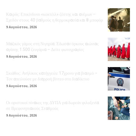
Καιρός: Επικίνδυνο «κοκτέιλ» ζέστης και ανέμων –
Σχεδόν στους 40 βαθμούς η θερμοκρασία και 8 μποφόρ
9 Αυγούστου, 2026
Μαζικός γάμος στη Νιγηρία: Έδωσαν όρκους αιώνιας
αγάπης 1.500 ζευγάρια – Δείτε φωτογραφίες
9 Αυγούστου, 2026
Σκιάθος: Ανήλικος κατήγγειλε 17χρονο για βιασμό –
Τον απειλούσε με διαρροή βίντεο στο διαδίκτυο
9 Αυγούστου, 2026
Οι οριστικοί πίνακες της ΔΥΠΑ για δωρεάν φιλοξενία
σε Βρεφονηπιακούς Σταθμούς
9 Αυγούστου, 2026