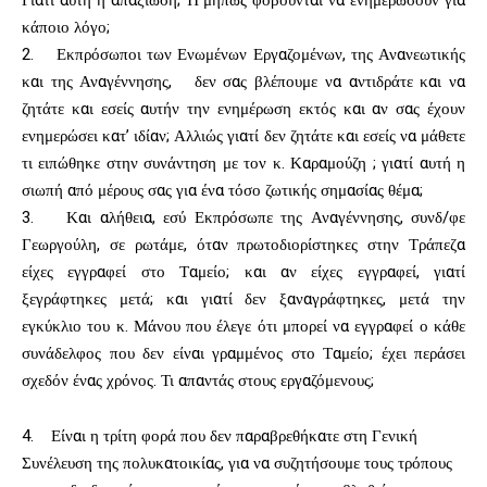
Γιατί αυτή η απαξίωση; Ή μήπως φοβούνται να ενημερώσουν για
κάποιο λόγο;
2. Εκπρόσωποι των Ενωμένων Εργαζομένων, της Ανανεωτικής
και της Αναγέννησης, δεν σας βλέπουμε να αντιδράτε και να
ζητάτε και εσείς αυτήν την ενημέρωση εκτός και αν σας έχουν
ενημερώσει κατ’ ιδίαν; Αλλιώς γιατί δεν ζητάτε και εσείς να μάθετε
τι ειπώθηκε στην συνάντηση με τον κ. Καραμούζη ; γιατί αυτή η
σιωπή από μέρους σας για ένα τόσο ζωτικής σημασίας θέμα;
3. Και αλήθεια, εσύ Εκπρόσωπε της Αναγέννησης, συνδ/φε
Γεωργούλη, σε ρωτάμε, όταν πρωτοδιορίστηκες στην Τράπεζα
είχες εγγραφεί στο Ταμείο; και αν είχες εγγραφεί, γιατί
ξεγράφτηκες μετά; και γιατί δεν ξαναγράφτηκες, μετά την
εγκύκλιο του κ. Μάνου που έλεγε ότι μπορεί να εγγραφεί ο κάθε
συνάδελφος που δεν είναι γραμμένος στο Ταμείο; έχει περάσει
σχεδόν ένας χρόνος. Τι απαντάς στους εργαζόμενους;
4. Είναι η τρίτη φορά που δεν παραβρεθήκατε στη Γενική
Συνέλευση της πολυκατοικίας, για να συζητήσουμε τους τρόπους