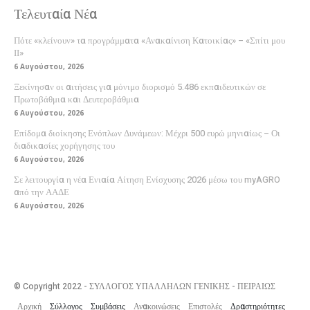
Τελευταία Νέα
Πότε «κλείνουν» τα προγράμματα «Ανακαίνιση Κατοικίας» – «Σπίτι μου
ΙΙ»
6 Αυγούστου, 2026
Ξεκίνησαν οι αιτήσεις για μόνιμο διορισμό 5.486 εκπαιδευτικών σε
Πρωτοβάθμια και Δευτεροβάθμια
6 Αυγούστου, 2026
Επίδομα διοίκησης Ενόπλων Δυνάμεων: Μέχρι 500 ευρώ μηνιαίως – Οι
διαδικασίες χορήγησης του
6 Αυγούστου, 2026
Σε λειτουργία η νέα Ενιαία Αίτηση Ενίσχυσης 2026 μέσω του myAGRO
από την ΑΑΔΕ
6 Αυγούστου, 2026
© Copyright 2022 - ΣΥΛΛΟΓΟΣ ΥΠΑΛΛΗΛΩΝ ΓΕΝΙΚΗΣ - ΠΕΙΡΑΙΩΣ
Αρχική
Σύλλογος
Συμβάσεις
Ανακοινώσεις
Επιστολές
Δραστηριότητες