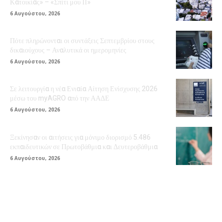
Κατοικίας» – «Σπίτι μου ΙΙ»
6 Αυγούστου, 2026
Πότε πληρώνονται οι συντάξεις Σεπτεμβρίου στους
δικαιούχους – Αναλυτικά οι ημερομηνίες
6 Αυγούστου, 2026
Σε λειτουργία η νέα Ενιαία Αίτηση Ενίσχυσης 2026
μέσω του myAGRO από την ΑΑΔΕ
6 Αυγούστου, 2026
Ξεκίνησαν οι αιτήσεις για μόνιμο διορισμό 5.486
εκπαιδευτικών σε Πρωτοβάθμια και Δευτεροβάθμια
6 Αυγούστου, 2026