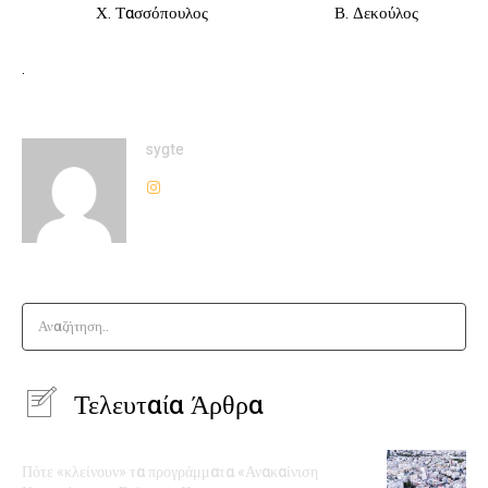
Χ. Τασσόπουλος Β. Δεκούλος
.
sygte
Αναζήτηση..
Τελευταία Άρθρα
Πότε «κλείνουν» τα προγράμματα «Ανακαίνιση