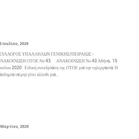
τηλεργασία: Η πανδημία να μην γίνει
άλλοθι για την υπονόμευση των
εργασιακών δικαιωμάτων
5 Ιουλίου, 2020
ΥΛΛΟΓΟΣ ΥΠΑΛΛΗΛΩΝ ΓΕΝΙΚΗΣ/ΠΕΙΡΑΙΩΣ -
ΑΚΟΙΝΩΣΗ ΟΤΟΕ Νο 43. ΑΝΑΚΟΙΝΩΣΗ Νο 43 Αθήνα, 15
ουλίου 2020 Ειδική συνεδρίαση της ΟΤΟΕ για την τηλεργασία: Η
ανδημία να μην γίνει άλλοθι για...
ΑΝΑΚΟΙΝΩΣΗ ΟΤΟΕ – ΕΝΑΡΞΗ
ΑΓΩΝΙΣΤΙΚΗΣ ΠΕΡΙΟΔΟΥ ΒΟΛΕΙ
2020
 Μαρτίου, 2020