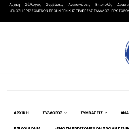
Αρχική
Σύλλογος
Συμβάσεις
Ανακοινώσεις
Επιστολές
Δραστη
«ΕΝΩΣΗ ΕΡΓΑΖΟΜΕΝΩΝ ΠΡΩΗΝ ΓΕΝΙΚΗΣ ΤΡΑΠΕΖΑΣ ΕΛΛΑΔΟΣ- ΠΡΩΤΟΒΟΥΛΙ
ΑΡΧΙΚΉ
ΣΎΛΛΟΓΟΣ
ΣΥΜΒΆΣΕΙΣ
ΑΝΑ
ΕΠΙΚΟΙΝΩΝΊΑ
«ΕΝΩΣΗ ΕΡΓΑΖΟΜΕΝΩΝ ΠΡΩΗΝ ΓΕΝΙΚΗ