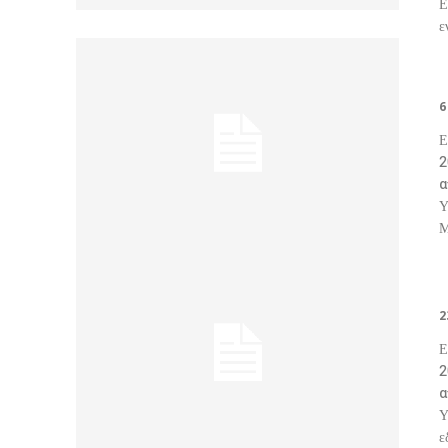
Ε
ε
6
Ε
20
α
Υ
Μ
2
Ε
20
α
Υ
ε