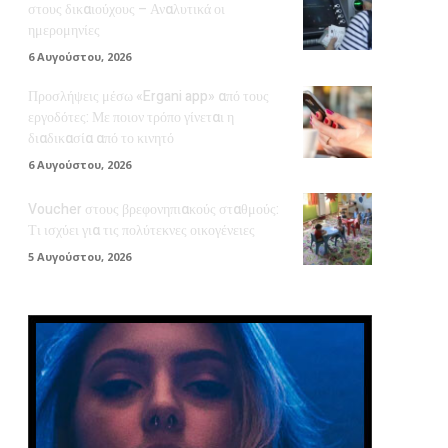
στους δικαιούχους – Αναλυτικά οι
ημερομηνίες
6 Αυγούστου, 2026
Προσλήψεις μέσω «Ergani app» από τους
εργοδότες: Με ποιον τρόπο γίνεται η
διαδικασία από το κινητό
6 Αυγούστου, 2026
Voucher στους βρεφονηπιακούς σταθμούς:
Τι ισχύει για τις πολύτεκνες οικογένειες
5 Αυγούστου, 2026