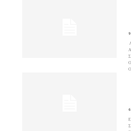
9
Α
Α
Συν
Ο
Ο
6
Ε
Συν