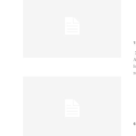
1
Σ
ΑΝ
Ι
π
6