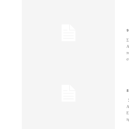
9
Σ
Αθή
π
8
Σ
Α
Ε
π