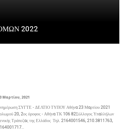
ΟΜΩΝ 2022
Δελτίο Τύπου – Πως αμείβετε η 25η
Μαρτίου
3 Μαρτίου, 2021
νημέρωση ΣΥΓΤΕ - ΔΕΛΤΙΟ ΤΥΠΟΥ Αθήνα 23 Μαρτίου 2021
ολωμού 20, 2ος όροφος - Αθήνα ΤΚ 106 82Σύλλογος Υπαλλήλων
ενικής Τράπεζας της Ελλάδος Τηλ. 2164001546, 210.3811763,
164001717...