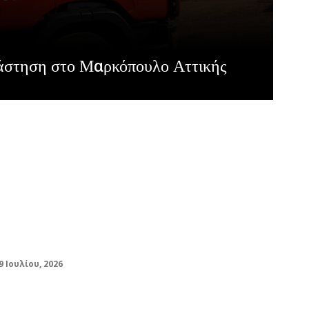
άστηση στο Μαρκόπουλο Αττικής
Τροχαίο στην Αττική Οδό στο ύψος της
Κύμης: Σημαντικές καθυστερήσεις –
Επιβαρυμένος ο Κηφισός
9 Ιουλίου, 2026