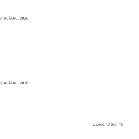
ανακρίτρια- Ελεύθερη η 30χρονη
8 Ιουλίου, 2026
Φωτιά στην Πάρο: Ολονύκτια μάχη με
τις αναζωπυρώσεις – «Εφιάλτης» οι
ισχυροί άνεμοι
8 Ιουλίου, 2026
Σελίδα 43 από 45