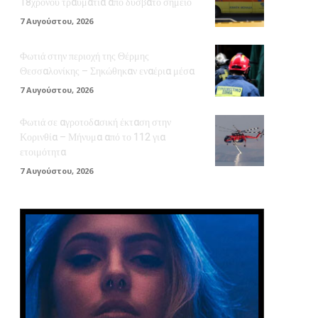
18χρονου τραυματία από δύσβατο σημείο
7 Αυγούστου, 2026
Φωτιά στην περιοχή της Θέρμης
Θεσσαλονίκης – Σηκώθηκαν εναέρια μέσα
7 Αυγούστου, 2026
Φωτιά σε αγροτοδασική έκταση στην
Κορινθία – Μήνυμα από το 112 για
ετοιμότητα
7 Αυγούστου, 2026