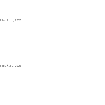
στις νέες δικαιούχους – Τι ισχύει για την
εποχική απασχόληση
9 Ιουλίου, 2026
Βυθίστηκε ταχύπλοο μετά από πυρκαγιά
στη Μονεμβασιά
8 Ιουλίου, 2026
Σύρος: Σε κατ’οίκον περιορισμό ο
41χρονος, διαφώνησαν εισαγγελέας και