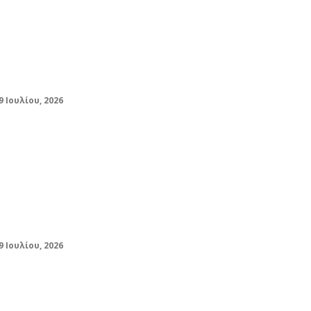
Καιρός: Υποχωρεί ο υδράργυρος, οι
θερμοκρασίες σε 3 μεγάλες πόλεις – Δεν
«βλέπει» καύσωνα ο Κολυδάς
9 Ιουλίου, 2026
Καιρός: Γενικά αίθριος την Τετάρτη 29
Ιουλίου – Πού θα «αγγίξει» 40άρι η
θερμοκρασία
9 Ιουλίου, 2026