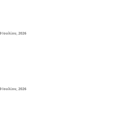
Χάρτης πρόβλεψης Πυρκαγιών (29/07):
Σε «Πορτοκαλί» συναγερμό 13 περιοχές
της χώρας
9 Ιουλίου, 2026
Τα πρωτοσέλιδα των εφημερίδων (29
Ιουλίου)
9 Ιουλίου, 2026
Ειδική άδεια μητρότητας: Θετές μητέρες