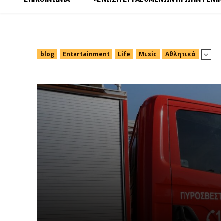
Ελλάδα
blog
Entertainment
Life
Music
Αθλητικά